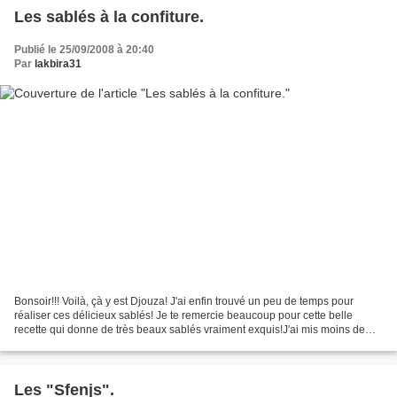
Les sablés à la confiture.
Publié le 25/09/2008 à 20:40
Par
lakbira31
Bonsoir!!! Voilà, çà y est Djouza! J'ai enfin trouvé un peu de temps pour
réaliser ces délicieux sablés! Je te remercie beaucoup pour cette belle
recette qui donne de très beaux sablés vraiment exquis!J'ai mis moins de
600 g de farine, j'ai mis seulement...
Les "Sfenjs".