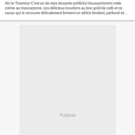
Ah! le Tiramisu! C'est un de mes desserts préférés! Huuuummmm! cette
crème au mascarpone, ces délicieux boudoirs au bon goût de café et ce
cacao qui le recouvre délicatement forment un délice fondant, parfumé et
irrésistible!!!ça faisait un petit moment...
Publicité