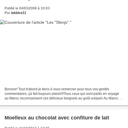
Publié le 04/03/2008 à 10:03
Par
lakbira31
Bonsoir! Tout d'abord je tiens à vous remercier pour tous vos gentils
commentaires, çà fait toujours plaisir!!!Tous ceux qui sont partis en voyage
au Maroc reconnaissent ces délicieux beignets au goût unique! Au Maroc on
les trouve dans les souks mais...
Moelleux au chocolat avec confiture de lait