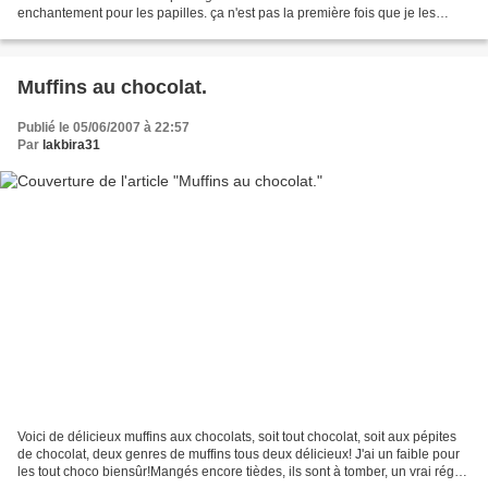
enchantement pour les papilles. ça n'est pas la première fois que je les
réalise. Depuis que notre chère Kaouther...
Muffins au chocolat.
Publié le 05/06/2007 à 22:57
Par
lakbira31
Voici de délicieux muffins aux chocolats, soit tout chocolat, soit aux pépites
de chocolat, deux genres de muffins tous deux délicieux! J'ai un faible pour
les tout choco biensûr!Mangés encore tièdes, ils sont à tomber, un vrai régal