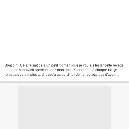
Bonsoir!!! Cela faisait déjà un petit moment que je voulais tester cette recette
de pains sandwich aperçue chez mon amie Kaouther et à chaque fois je
remettais cela à plus tard jusqu'à aujourd'hui! Je ne regrette pas d'avoir
testé! Je fais entièrement...