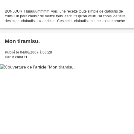
BONJOUR! Huuuuummmm! voici une recette toute simple de clafoutis de
fruits! On peut choisir de mettre tous les fruits qu'on veut! J'ai choisi de faire
des minis clafoutis aux abricots. Ces petits clafoutis ont une texture proche
de la texture des flans...
Mon tiramisu.
Publié le 04/06/2007 à 00:28
Par
lakbira31