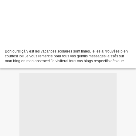
Bonjour!!! çà y est les vacances scolaires sont finies, je les ai trouvées bien
courtes! lol! Je vous remercie pour tous vos gentils messages laissés sur
mon blog en mon absence! Je visiterai tous vos blogs respectifs dès que
j'aurai un peu de temps!...mais...