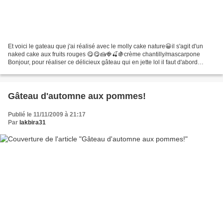
Et voici le gateau que j'ai réalisé avec le molly cake nature😀il s'agit d'un
naked cake aux fruits rouges 😋😋🍰🍓🍒🍇crème chantilly/mascarpone
Bonjour, pour réaliser ce délicieux gâteau qui en jette lol il faut d'abord
réaliser un molly cake nature! RECETTE...
Gâteau d'automne aux pommes!
Publié le 11/11/2009 à 21:17
Par
lakbira31