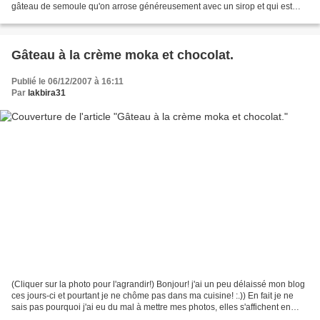
gâteau de semoule qu'on arrose généreusement avec un sirop et qui est
vraiment très très bon! Alors...
Gâteau à la crème moka et chocolat.
Publié le 06/12/2007 à 16:11
Par
lakbira31
(Cliquer sur la photo pour l'agrandir!) Bonjour! j'ai un peu délaissé mon blog
ces jours-ci et pourtant je ne chôme pas dans ma cuisine! :.)) En fait je ne
sais pas pourquoi j'ai eu du mal à mettre mes photos, elles s'affichent en
grand puis en un clin...