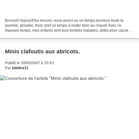
Bonsoir! Aujourd'hui encore, nous avons eu un temps pluvieux toute la
journée, grisaille, froid, bref un temps à rester bien au chaud! Avec ce
mauvais temps, mes enfants sont tous tombés malades, alités pour cause de
grippe! C'est une semaine difficile...
Minis clafoutis aux abricots.
Publié le 30/05/2007 à 15:03
Par
lakbira31