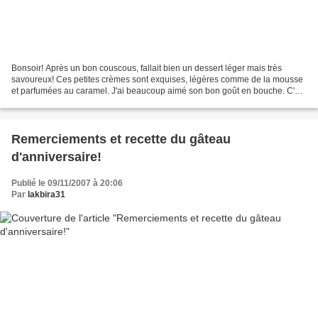
Bonsoir! Après un bon couscous, fallait bien un dessert léger mais très
savoureux! Ces petites crèmes sont exquises, légères comme de la mousse
et parfumées au caramel. J'ai beaucoup aimé son bon goût en bouche. C'est
simple, vous finissez le pot et vous...
Remerciements et recette du gâteau
d'anniversaire!
Publié le 09/11/2007 à 20:06
Par
lakbira31