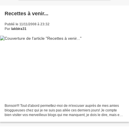
Recettes à venir...
Publié le 11/11/2008 à 23:32
Par
lakbira31
Bonsoir!!! Tout d'abord permettez-moi de m'excuser auprès de mes amies
bloggueuses chez qui je ne suis pas allée ces derniers jours! Je compte
bien visiter vos merveilleux blogs qui me manquent, je dois le dire, mais en
ce moment chez moi c'est le foutoir...