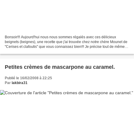
Bonsoir!!! Aujourd'hui nous nous sommes régalés avec ces délicieux
beignets (beignes), une recette que j'ai trouvée chez notre chère Mounet de
"Cerises et clafoutis" que vous connaissez bien!!! Je précise tout de même
que Mounet elle-même a emprunté la...
Petites crèmes de mascarpone au caramel.
Publié le 16/02/2008 à 22:25
Par
lakbira31