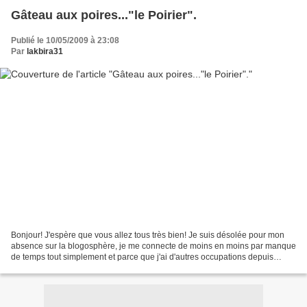
Gâteau aux poires..."le Poirier".
Publié le 10/05/2009 à 23:08
Par
lakbira31
Bonjour! J'espère que vous allez tous très bien! Je suis désolée pour mon
absence sur la blogosphère, je me connecte de moins en moins par manque
de temps tout simplement et parce que j'ai d'autres occupations depuis
quelques temps qui m'accaparent! Ceci...