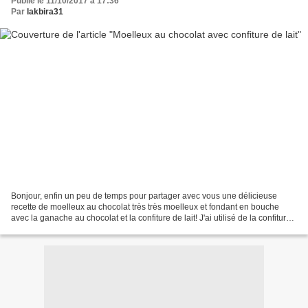
Publié le 11/10/2017 à 17:36
Par
lakbira31
Bonjour, enfin un peu de temps pour partager avec vous une délicieuse
recette de moelleux au chocolat très très moelleux et fondant en bouche
avec la ganache au chocolat et la confiture de lait! J'ai utilisé de la confiture
de lait achetéé toute prête,...