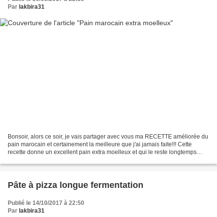
Par
lakbira31
Bonsoir, alors ce soir, je vais partager avec vous ma RECETTE améliorée du
pain marocain et certainement la meilleure que j'ai jamais faite!!! Cette
recette donne un excellent pain extra moelleux et qui le reste longtemps
après; la mie est belle et gouteuse....
Pâte à pizza longue fermentation
Publié le 14/10/2017 à 22:50
Par
lakbira31