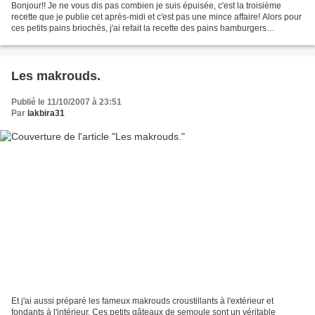
Bonjour!! Je ne vous dis pas combien je suis épuisée, c'est la troisième
recette que je publie cet après-midi et c'est pas une mince affaire! Alors pour
ces petits pains briochés, j'ai refait la recette des pains hamburgers
ultramoelleux prêts en 40 minutes...
Les makrouds.
Publié le 11/10/2007 à 23:51
Par
lakbira31
Et j'ai aussi préparé les fameux makrouds croustillants à l'extérieur et
fondants à l'intérieur. Ces petits gâteaux de semoule sont un véritable