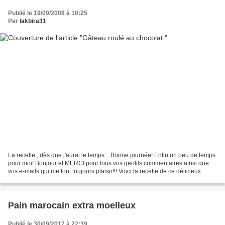
Publié le 19/09/2008 à 10:25
Par
lakbira31
La recette , dès que j'aurai le temps... Bonne journée! Enfin un peu de temps
pour moi! Bonjour et MERCI pour tous vos gentils commentaires ainsi que
vos e-mails qui me font toujours plaisir!!! Voici la recette de ce délicieux
gâteau roulé tout chocolat...
Pain marocain extra moelleux
Publié le 30/09/2017 à 22:39