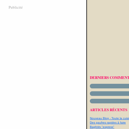
Publicité
DERNIERS COMMENT
ARTICLES RÉCENTS
Nouveau Blog - Toute la cuisi
Des gaufres rapides à faire
Baghrirs "express"