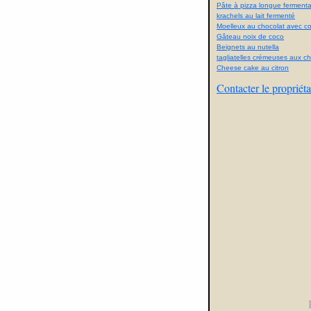
Pâte à pizza longue fermenta
krachels au lait fermenté
Moelleux au chocolat avec con
Gâteau noix de coco
Beignets au nutella
tagliatelles crémeuses aux 
Cheese cake au citron
Contacter le propriéta