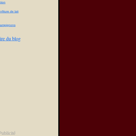
tion
fiture de lait
champignons
ire du blog
Publicité