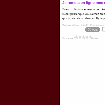
Je remets en ligne mes r
Bonsoir! Je vous remercie pour t
issent penser que vous aimez bien
que je devrais le laisser en ligne p
Posté par lakbira31 à 19:40 -
Commentaires 
Vous aimez ?
0 vote