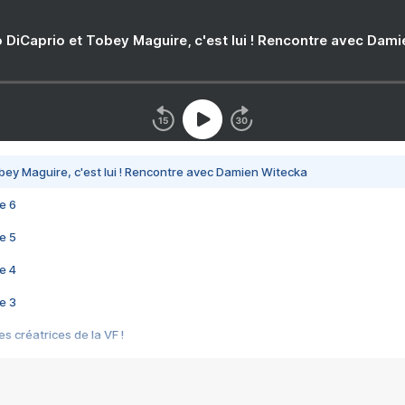
 DiCaprio et Tobey Maguire, c'est lui ! Rencontre avec Dam
bey Maguire, c'est lui ! Rencontre avec Damien Witecka
e 6
e 5
e 4
e 3
s créatrices de la VF !
e 2
e 1