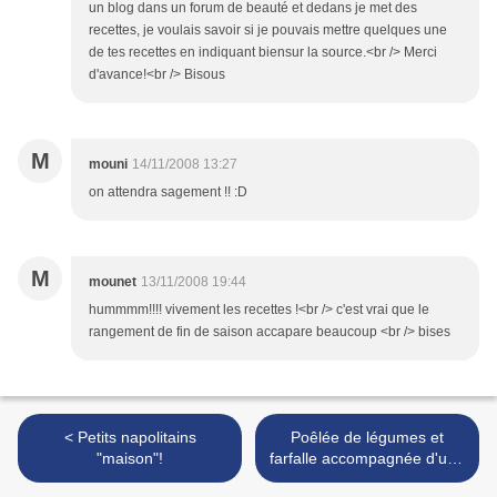
un blog dans un forum de beauté et dedans je met des
recettes, je voulais savoir si je pouvais mettre quelques une
de tes recettes en indiquant biensur la source.<br /> Merci
d'avance!<br /> Bisous
M
mouni
14/11/2008 13:27
on attendra sagement !! :D
M
mounet
13/11/2008 19:44
hummmm!!!! vivement les recettes !<br /> c'est vrai que le
rangement de fin de saison accapare beaucoup <br /> bises
< Petits napolitains
Poêlée de légumes et
"maison"!
farfalle accompagnée d'une
cuisse de poulet rôtie. >