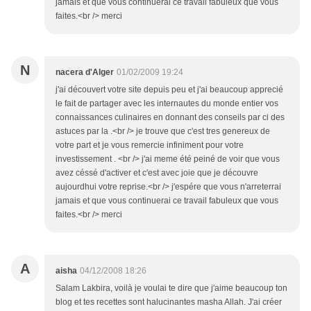
jamais et que vous continuerai ce travail fabuleux que vous
faites.<br /> merci
N
nacera d'Alger
01/02/2009 19:24
j'ai découvert votre site depuis peu et j'ai beaucoup apprecié
le fait de partager avec les internautes du monde entier vos
connaissances culinaires en donnant des conseils par ci des
astuces par la .<br /> je trouve que c'est tres genereux de
votre part et je vous remercie infiniment pour votre
investissement . <br /> j'ai meme été peiné de voir que vous
avez céssé d'activer et c'est avec joie que je découvre
aujourdhui votre reprise.<br /> j'espére que vous n'arreterrai
jamais et que vous continuerai ce travail fabuleux que vous
faites.<br /> merci
A
aisha
04/12/2008 18:26
Salam Lakbira, voilà je voulai te dire que j'aime beaucoup ton
blog et tes recettes sont halucinantes masha Allah. J'ai créer