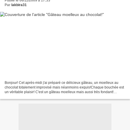
Publié le 06/11/2009 à 17:33
Par
lakbira31
Bonjour! Cet après-midi j'ai préparé ce délicieux gâteau, un moelleux au
chocolat totalement improvisé mais néanmoins exquis!Chaque bouchée est
un véritable plaisir! C'est un gâteau moelleux mais aussi très fondant!
Franchement je vous le recommande car...