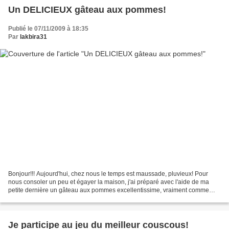
Un DELICIEUX gâteau aux pommes!
Publié le 07/11/2009 à 18:35
Par
lakbira31
Bonjour!!! Aujourd'hui, chez nous le temps est maussade, pluvieux! Pour
nous consoler un peu et égayer la maison, j'ai préparé avec l'aide de ma
petite dernière un gâteau aux pommes excellentissime, vraiment comme
j'aime, moelleux, voire ultra moelleux,...
Je participe au jeu du meilleur couscous!