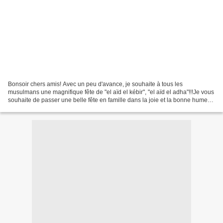
Bonsoir chers amis! Avec un peu d'avance, je souhaite à tous les
musulmans une magnifique fête de "el aïd el kébir", "el aïd el adha"!!!Je vous
souhaite de passer une belle fête en famille dans la joie et la bonne humeur
incha'allah! Petite anecdote:...