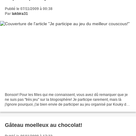
Publié le 07/11/2009 à 00:38
Par
lakbira31
Bonsoir! Pour les filles qui me connaissent, vous avez dû remarquer que je
ne suis pas "très jeu" sur la blogosphère! Je participe rarement, mais là
j'ignore pourquoi, j'ai bien envie de participer au jeu organisé par Kouky du
merveilleux blog Cuisine...
Gâteau moelleux au chocolat!