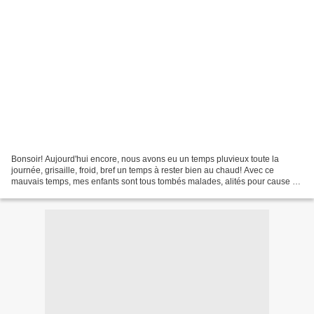
Bonsoir! Aujourd'hui encore, nous avons eu un temps pluvieux toute la
journée, grisaille, froid, bref un temps à rester bien au chaud! Avec ce
mauvais temps, mes enfants sont tous tombés malades, alités pour cause de
grippe! C'est une semaine difficile...