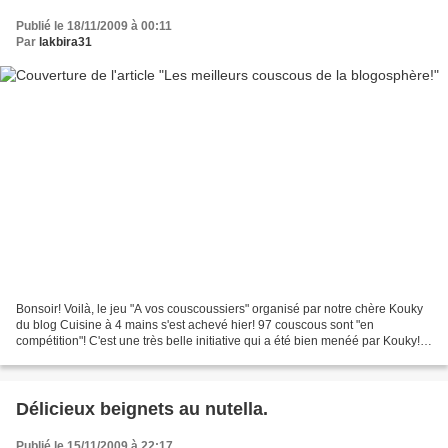
Publié le 18/11/2009 à 00:11
Par
lakbira31
Bonsoir! Voilà, le jeu "A vos couscoussiers" organisé par notre chère Kouky
du blog Cuisine à 4 mains s'est achevé hier! 97 couscous sont "en
compétition"! C'est une très belle initiative qui a été bien menéé par Kouky!
Nous pouvons désormais découvrir...
Délicieux beignets au nutella.
Publié le 15/11/2009 à 22:17