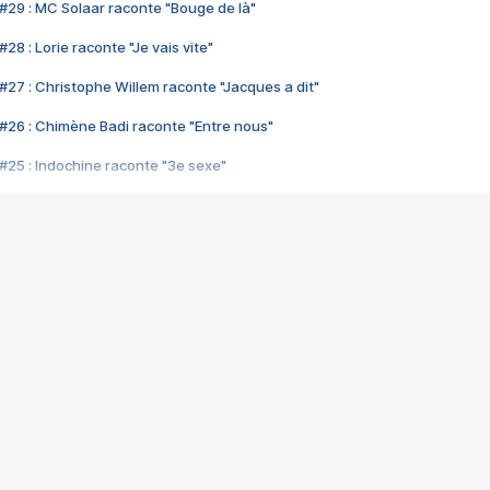
#29 : MC Solaar raconte "Bouge de là"
28 : Lorie raconte "Je vais vite"
#27 : Christophe Willem raconte "Jacques a dit"
#26 : Chimène Badi raconte "Entre nous"
#25 : Indochine raconte "3e sexe"
#24 : Zaho raconte "C'est chelou"
#23 : Patrick Bruel raconte "Au café des délices"
#22 : Kyo raconte "Le chemin"
#21 : Nolwenn Leroy raconte "Cassé"
#20 : Patrick Hernandez raconte "Born to be alive"
#19 : Lorie raconte "Près de moi"
#18 : Michael Jones raconte "A nos actes manqués" (avec Jean-Jacque
#17 : Khaled raconte "Aïcha"