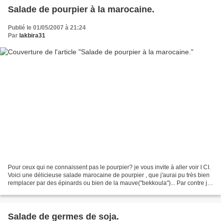
Salade de pourpier à la marocaine.
Publié le 01/05/2007 à 21:24
Par
lakbira31
Pour ceux qui ne connaissent pas le pourpier? je vous invite à aller voir I CI.
Voici une délicieuse salade marocaine de pourpier , que j'aurai pu très bien
remplacer par des épinards ou bien de la mauve("bekkoula")... Par contre je
ne saurais vous donner...
Salade de germes de soja.