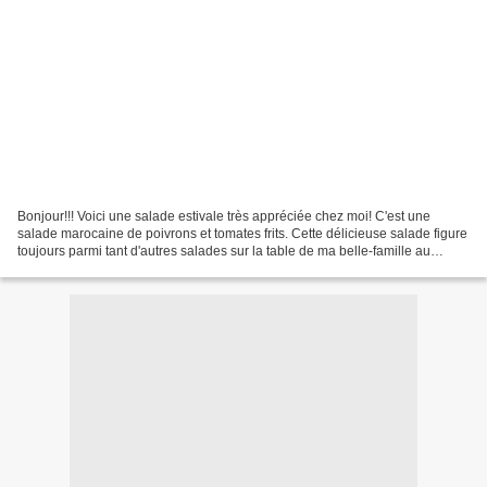
Bonjour!!! Voici une salade estivale très appréciée chez moi! C'est une
salade marocaine de poivrons et tomates frits. Cette délicieuse salade figure
toujours parmi tant d'autres salades sur la table de ma belle-famille au
Maroc, à Fès. Je suis donc très...