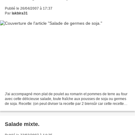
Publié le 26/04/2007 à 17:37
Par
lakbira31
J'ai accompagné mon plat de poulet au romarin et pommes de terre au four
avec cette délicieuse salade, toute fraîche aux pousses de soja ou germes
de soja. Recette: (on peut diviser la recette par 2 biensûr car cette recette
donne une très grande salade!)...
Salade mixte.