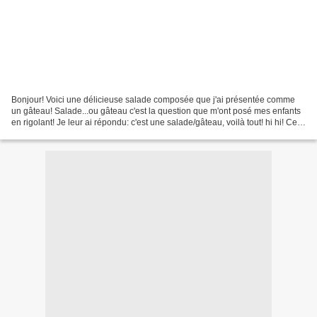
Bonjour! Voici une délicieuse salade composée que j'ai présentée comme
un gâteau! Salade...ou gâteau c'est la question que m'ont posé mes enfants
en rigolant! Je leur ai répondu: c'est une salade/gâteau, voilà tout! hi hi! Ce
qui compte c'est qu'elle...