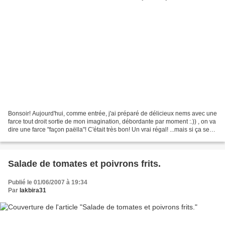
Bonsoir! Aujourd'hui, comme entrée, j'ai préparé de délicieux nems avec une
farce tout droit sortie de mon imagination, débordante par moment :.)) , on va
dire une farce "façon paëlla"! C'était très bon! Un vrai régal! ...mais si ça se
trouve cette recette...
Salade de tomates et poivrons frits.
Publié le 01/06/2007 à 19:34
Par
lakbira31