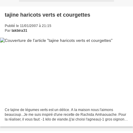
tajine haricots verts et courgettes
Publié le 11/01/2007 à 21:15
Par
lakbira31
Ce tajine de légumes verts est un délice. A la maison nous l'aimons
beaucoup...Je me suis inspiré d'une recette de Rachida Amhaouache. Pour
la réaliser, il vous faut: -1 kilo de viande.(j'ai choisi l'agneau)-1 gros oignon-
1/2 verre d'un mélange huile...