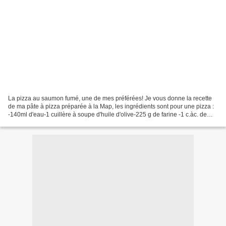
La pizza au saumon fumé, une de mes préférées! Je vous donne la recette
de ma pâte à pizza préparée à la Map, les ingrédients sont pour une pizza :
-140ml d'eau-1 cuillère à soupe d'huile d'olive-225 g de farine -1 c.àc. de
sel-1/2 c.à c. de sucre-1/2...