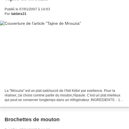
Publié le 07/01/2007 à 14:03
Par
lakbira31
La "Mrouzia" est un plat salé/sucré de l'Aïd Kébir par exellence. Pour la
réaliser, j'ai choisi comme partie du mouton,l'épaule. C'est un plat mielleux
qui peut se conserver longtemps dans un réfrigérateur. INGREDIENTS: - 1
kilo de viande -un gros oignon...
Brochettes de mouton