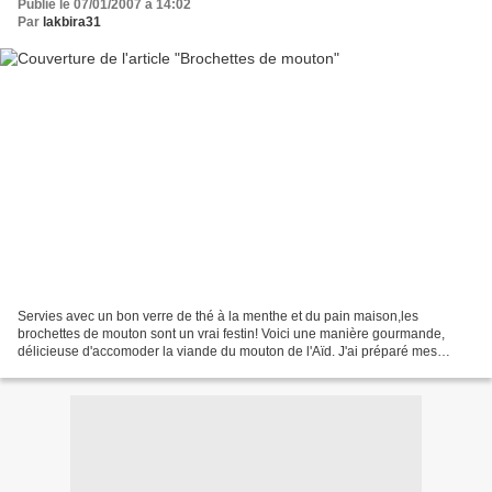
Publié le 07/01/2007 à 14:02
Par
lakbira31
Servies avec un bon verre de thé à la menthe et du pain maison,les
brochettes de mouton sont un vrai festin! Voici une manière gourmande,
délicieuse d'accomoder la viande du mouton de l'Aïd. J'ai préparé mes
brochettes de la manière suivante: Découper...