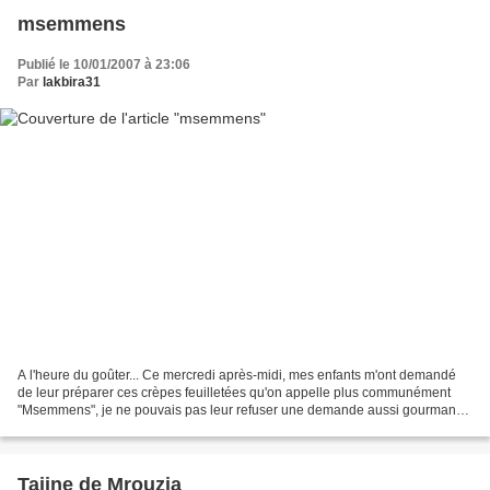
msemmens
Publié le 10/01/2007 à 23:06
Par
lakbira31
A l'heure du goûter... Ce mercredi après-midi, mes enfants m'ont demandé
de leur préparer ces crèpes feuilletées qu'on appelle plus communément
"Msemmens", je ne pouvais pas leur refuser une demande aussi gourmande
, alors je n'avais plus qu'à m'exécuter...
Tajine de Mrouzia