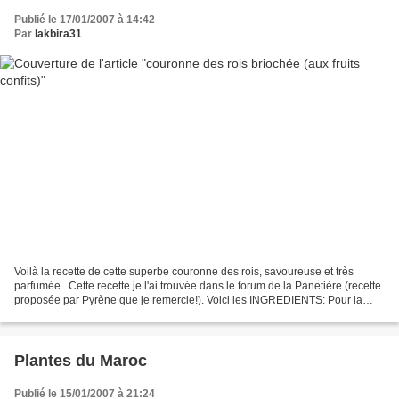
Publié le 17/01/2007 à 14:42
Par
lakbira31
Voilà la recette de cette superbe couronne des rois, savoureuse et très
parfumée...Cette recette je l'ai trouvée dans le forum de la Panetière (recette
proposée par Pyrène que je remercie!). Voici les INGREDIENTS: Pour la
brioche:-35g de beurre mou-1/4...
Plantes du Maroc
Publié le 15/01/2007 à 21:24