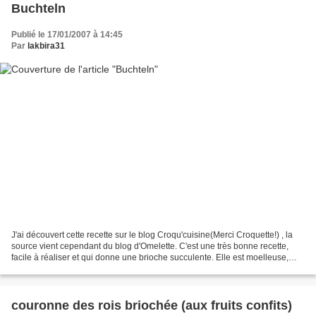
Buchteln
Publié le 17/01/2007 à 14:45
Par
lakbira31
J'ai découvert cette recette sur le blog Croqu'cuisine(Merci Croquette!) , la
source vient cependant du blog d'Omelette. C'est une très bonne recette,
facile à réaliser et qui donne une brioche succulente. Elle est moelleuse,
fondante et très légère avec...
couronne des rois briochée (aux fruits confits)