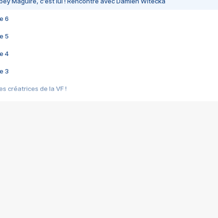
bey Maguire, c'est lui ! Rencontre avec Damien Witecka
e 6
e 5
e 4
e 3
s créatrices de la VF !
e 2
e 1
e Mektoub My Love arrive enfin ! Rencontre avec Shaïn Boumedine et Sal
i : après Toni en famille
elle réalise le bouleversant Dites lui que je l'aime
ais ! Rencontre autour de Vie privée de Rebecca Zlotowski
 de Marguerite, Grave... Rencontre avec Ella Rumpf