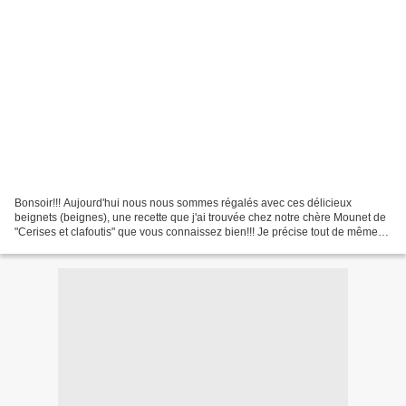
Bonsoir!!! Aujourd'hui nous nous sommes régalés avec ces délicieux
beignets (beignes), une recette que j'ai trouvée chez notre chère Mounet de
"Cerises et clafoutis" que vous connaissez bien!!! Je précise tout de même
que Mounet elle-même a emprunté la...