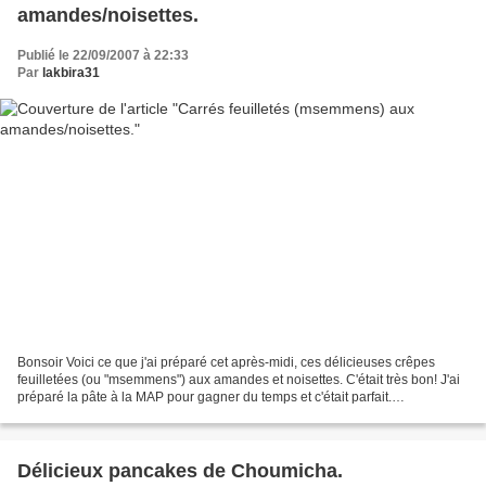
amandes/noisettes.
Publié le 22/09/2007 à 22:33
Par
lakbira31
Bonsoir Voici ce que j'ai préparé cet après-midi, ces délicieuses crêpes
feuilletées (ou "msemmens") aux amandes et noisettes. C'était très bon! J'ai
préparé la pâte à la MAP pour gagner du temps et c'était parfait.
INGREDIENTS: -800g de farine-50cl d'eau...
Délicieux pancakes de Choumicha.