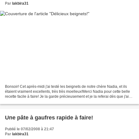
Par
lakbira31
Bonsoir! Cet après-midi j'ai testé les beignets de notre chère Nadia, et ils
étaient vraiment excellents, très très moelleux!Merci Nadia pour cette belle
recette facile à faire! Je la garde précieusement et je la referai dès que j'ai
une envie de beignets...
Une pâte à gaufres rapide à faire!
Publié le 07/02/2008 à 21:47
Par
lakbira31