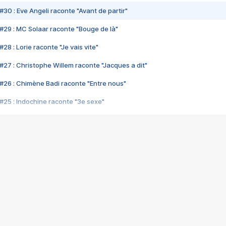
#30 : Eve Angeli raconte "Avant de partir"
#29 : MC Solaar raconte "Bouge de là"
28 : Lorie raconte "Je vais vite"
#27 : Christophe Willem raconte "Jacques a dit"
#26 : Chimène Badi raconte "Entre nous"
#25 : Indochine raconte "3e sexe"
#24 : Zaho raconte "C'est chelou"
#23 : Patrick Bruel raconte "Au café des délices"
#22 : Kyo raconte "Le chemin"
#21 : Nolwenn Leroy raconte "Cassé"
#20 : Patrick Hernandez raconte "Born to be alive"
#19 : Lorie raconte "Près de moi"