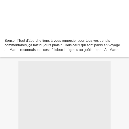
Bonsoir! Tout d'abord je tiens à vous remercier pour tous vos gentils
commentaires, çà fait toujours plaisir!!!Tous ceux qui sont partis en voyage
au Maroc reconnaissent ces délicieux beignets au goût unique! Au Maroc on
les trouve dans les souks mais...