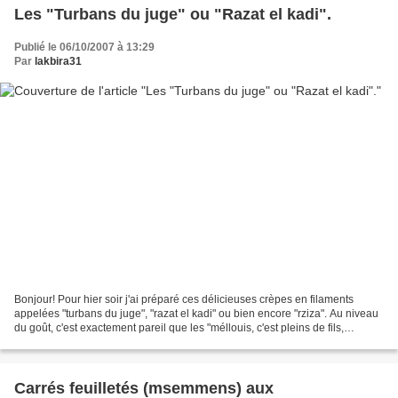
Les "Turbans du juge" ou "Razat el kadi".
Publié le 06/10/2007 à 13:29
Par
lakbira31
Bonjour! Pour hier soir j'ai préparé ces délicieuses crèpes en filaments
appelées "turbans du juge", "razat el kadi" ou bien encore "rziza". Au niveau
du goût, c'est exactement pareil que les "méllouis, c'est pleins de fils,
vraiment délicieux!!!C'est...
Carrés feuilletés (msemmens) aux