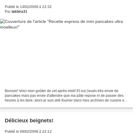
Publié le 14/02/2008 à 22:32
Par
lakbira31
Bonsoir! Voici mon goûter de cet après-midi! Et oui j'avais très envie de
pancakes mais pas envie d'attendre que ma pâte repose ni de passer des
heures à les faire, alors je suis allé fouiner dans mes archives de cuisine et
j'ai trouvé une vielle recette...
Délicieux beignets!
Publié le 08/02/2008 à 22:12