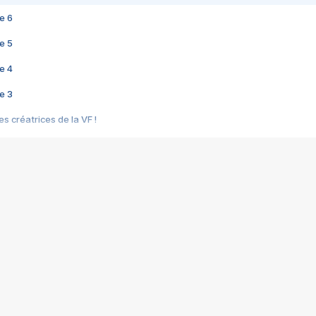
e 6
e 5
e 4
e 3
s créatrices de la VF !
e 2
e 1
e Mektoub My Love arrive enfin ! Rencontre avec Shaïn Boumedine et Sal
i : après Toni en famille
elle réalise le bouleversant Dites lui que je l'aime
ais ! Rencontre autour de Vie privée de Rebecca Zlotowski
 de Marguerite, Grave... Rencontre avec Ella Rumpf