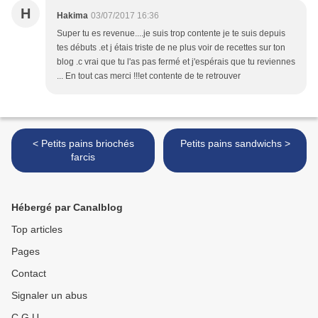
H
Hakima
03/07/2017 16:36
Super tu es revenue....je suis trop contente je te suis depuis
tes débuts .et j étais triste de ne plus voir de recettes sur ton
blog .c vrai que tu l'as pas fermé et j'espérais que tu reviennes
... En tout cas merci !!!et contente de te retrouver
< Petits pains briochés
Petits pains sandwichs >
farcis
Hébergé par Canalblog
Top articles
Pages
Contact
Signaler un abus
C.G.U.