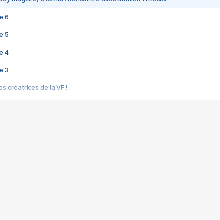
e 6
e 5
e 4
e 3
s créatrices de la VF !
e 2
e 1
e Mektoub My Love arrive enfin ! Rencontre avec Shaïn Boumedine et Sal
i : après Toni en famille
elle réalise le bouleversant Dites lui que je l'aime
ais ! Rencontre autour de Vie privée de Rebecca Zlotowski
 de Marguerite, Grave... Rencontre avec Ella Rumpf