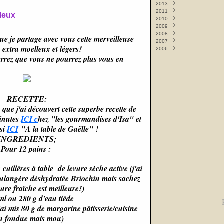
2013
Septembre
Novembre
(1)
(9)
2011
Juin
Mai
(1)
(8)
leux
2010
Mai
Février
(12)
(1)
2009
Avril
Janvier
Décembre
(10)
(2)
(4)
2008
Mars
Novembre
Décembre
(9)
(3)
(2)
que je partage avec vous cette merveilleuse
2007
Février
Octobre
Novembre
Décembre
(10)
(1)
(9)
(2)
 extra moelleux et légers!
2006
Septembre
Octobre
Novembre
Décembre
(6)
(8)
(5)
(1)
 verrez que vous ne pourrez plus vous en
Septembre
Octobre
Novembre
Décembre
(11)
(11)
(7)
(14)
Août
Septembre
Octobre
(2)
(19)
(12)
Mai
Août
Septembre
(3)
(1)
(17)
Avril
Mai
Août
(2)
(1)
(3)
Février
Avril
Juin
(2)
(6)
(7)
Janvier
Mars
Mai
(15)
(13)
(11)
RECETTE:
Février
Avril
(18)
(17)
 que j'ai découvert cette superbe recette de
Janvier
Mars
(22)
(10)
inutes
ICI c
hez "les gourmandises d'Isa" et
Février
(10)
Janvier
(65)
ssi
ICI
"A la table de Gaëlle" !
INGREDIENTS;
Pour 12 pains :
 cuillères à table de levure sèche active (j'ai
oulangère déshydratée Briochin mais sachez
vure fraîche est meilleure!)
ml ou 280 g d'eau tiède
ai mis 80 g de margarine pâtisserie/cuisine
n fondue mais mou)