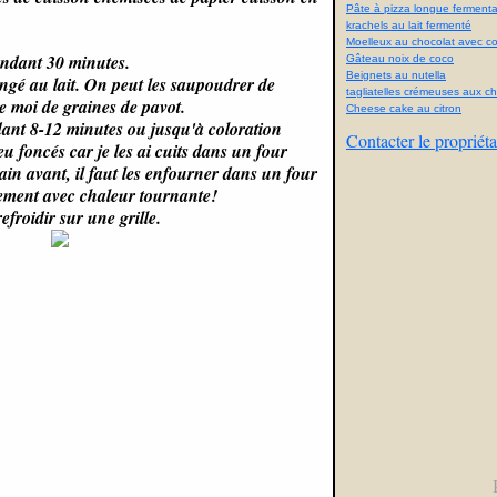
Pâte à pizza longue fermenta
krachels au lait fermenté
Moelleux au chocolat avec con
endant 30 minutes.
Gâteau noix de coco
Beignets au nutella
gé au lait. On peut les saupoudrer de
tagliatelles crémeuses aux 
 moi de graines de pavot.
Cheese cake au citron
ant 8-12 minutes ou jusqu'à coloration
Contacter le propriéta
 foncés car je les ai cuits dans un four
pain avant, il faut les enfourner dans un four
lement avec chaleur tournante!
refroidir sur une grille.