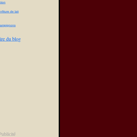
tion
fiture de lait
champignons
ire du blog
Publicité