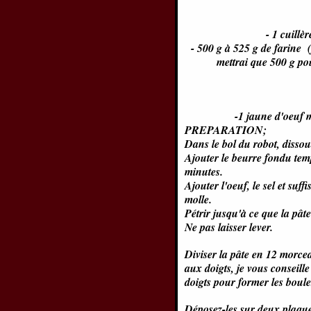
- 1 cuillè
- 500 g à 525 g de farine (
mettrai que 500 g pou
-1 jaune d'oeuf m
PREPARATION;
Dans le bol du robot, disso
Ajouter le beurre fondu temp
minutes.
Ajouter l'oeuf, le sel et su
molle.
Pétrir jusqu'à ce que la pâte
Ne pas laisser lever.
Diviser la pâte en 12 morcea
aux doigts, je vous conseille
doigts pour former les boule
Déposez-les sur deux plaque