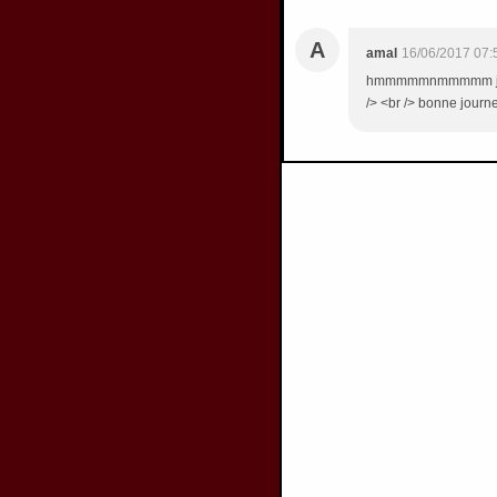
A
amal
16/06/2017 07:
hmmmmmnmmmmm jadore
/> <br /> bonne journ