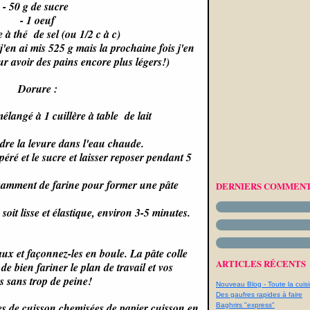
- 50 g de sucre
- 1 oeuf
re à thé de sel (ou 1/2 c à c)
j'en ai mis 525 g mais la prochaine fois j'en
r avoir des pains encore plus légers!)
Dorure :
élangé à 1 cuillère à table de lait
udre la levure dans l'eau chaude.
éré et le sucre et laisser reposer pendant 5
ffisamment de farine pour former une pâte
DERNIERS COMMENT
 soit lisse et élastique, environ 3-5 minutes.
ux et façonnez-les en boule. La pâte colle
ARTICLES RÉCENTS
 de bien fariner le plan de travail et vos
s sans trop de peine!
Nouveau Blog - Toute la cuisi
Des gaufres rapides à faire
s de cuisson chemisées de papier cuisson en
Baghrirs "express"