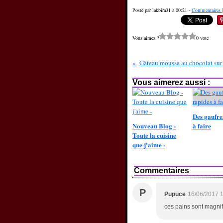
Posté par lakbira31 à 00:21 -
Commentaires 
Vous aimez ?
0 vote
Gâteau mousse au chocolat sur
Vous aimerez aussi :
Des gaufre
Nouveau Blog -
à faire
Toute la cuisine
que j'aime -
Commentaires
P
Pupuce
16/06/2017 
ces pains sont magnif