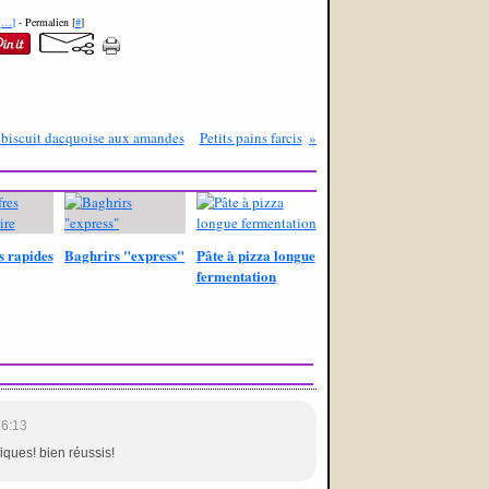
[
…
]
- Permalien [
#
]
 biscuit dacquoise aux amandes
Petits pains farcis
s rapides
Baghrirs "express"
Pâte à pizza longue
fermentation
16:13
iques! bien réussis!