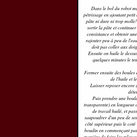
Dans le bol du robot me
pétrissage en ajoutant petit 
pâte ni dure ni trop molle
sortir la pâte et continue
consistance et obtenir une 
rajouter peu à peu de l'ea
doit pas coller aux doigt
Ensuite on huile le dessus
quelques minutes le tem
Former ensuite des boules d
de l'huile et 
Laisser reposer encore q
déte
Puis prendre une boule, 
transparente) en longueur 
de travail huilé, et pas
saupoudrer d'un peu de sem
côté supérieur puis le coté 
boudin en commençant par un
manière de faire les mlawou