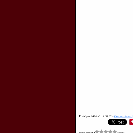
Posté par lakbira31 à 00:02 -
Commentaires 
Vous aimez ?
0 vote