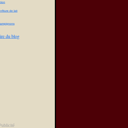
tion
fiture de lait
champignons
ire du blog
Publicité