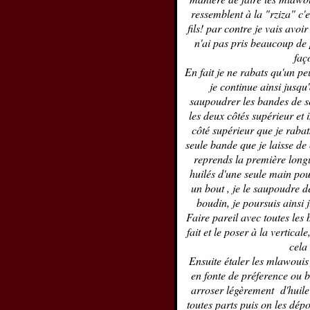
ressemblent à la "rziza" c'e
fils! par contre je vais avoi
n'ai pas pris beaucoup de p
faç
En fait je ne rabats qu'un peu
je continue ainsi jusqu
saupoudrer les bandes de 
les deux côtés supérieur et i
côté supérieur que je rabat
seule bande que je laisse de c
reprends la première longu
huilés d'une seule main pour
un bout , je le saupoudre 
boudin, je poursuis ainsi 
Faire pareil avec toutes le
fait et le poser à la vertical
cela
Ensuite étaler les mlawouis 
en fonte de préference ou b
arroser légèrement d'huile 
toutes parts puis on les dépo