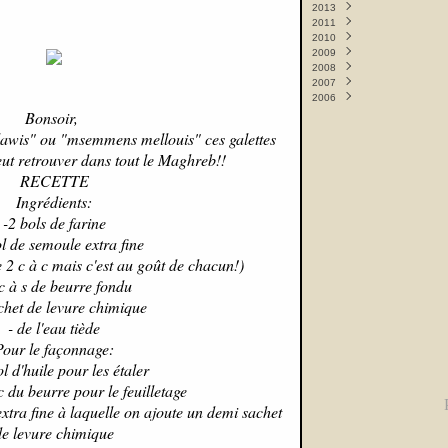
2013
Septembre
Novembre
(1)
(9)
2011
Juin
Mai
(1)
(8)
2010
Mai
Février
(12)
(1)
2009
Avril
Janvier
Décembre
(10)
(2)
(4)
2008
Mars
Novembre
Décembre
(9)
(3)
(2)
2007
Février
Octobre
Novembre
Décembre
(10)
(1)
(9)
(2)
2006
Septembre
Octobre
Novembre
Décembre
(6)
(8)
(5)
(1)
Bonsoir,
Septembre
Octobre
Novembre
Décembre
(11)
(11)
(7)
(14)
Août
Septembre
Octobre
(2)
(19)
(12)
mlawis" ou "msemmens mellouis" ces galettes
Mai
Août
Septembre
(3)
(1)
(17)
peut retrouver dans tout le Maghreb!!
Avril
Mai
Août
(2)
(1)
(3)
Février
Avril
Juin
(2)
(6)
(7)
RECETTE
Janvier
Mars
Mai
(15)
(13)
(11)
Ingrédients:
Février
Avril
(18)
(17)
-2 bols de farine
Janvier
Mars
(22)
(10)
Février
(10)
ol de semoule extra fine
Janvier
(65)
re 2 c à c mais c'est au goût de chacun!)
 c à s de beurre fondu
chet de levure chimique
- de l'eau tiède
Pour le façonnage:
ol d'huile pour les étaler
c du beurre pour le feuilletage
extra fine à laquelle on ajoute un demi sachet
de levure chimique