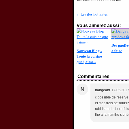
Les îles flottantes
Vous aimerez aussi :
Des gaufre
Nouveau Blog -
à faire
Toute la cuisine
que j'aime -
Commentaires
N
nabgeant
17/05/2017
c possible de reserv
et mes trois ptit four
rabi ikamel . toute fo
the a la manthe signé