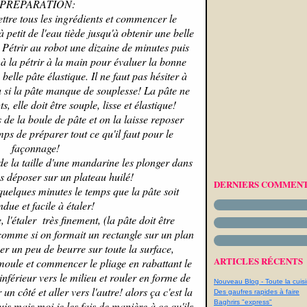
PREPARATION:
ttre tous les ingrédients et commencer le
à petit de l'eau tiède jusqu'à obtenir une belle
! Pétrir au robot une dizaine de minutes puis
r à la pétrir à la main pour évaluer la bonne
belle pâte élastique. Il ne faut pas hésiter à
u si la pâte manque de souplesse! La pâte ne
s, elle doit être souple, lisse et élastique!
 de la boule de pâte et on la laisse reposer
ps de préparer tout ce qu'il faut pour le
façonnage!
e la taille d'une mandarine les plonger dans
les déposer sur un plateau huilé!
DERNIERS COMMENT
uelques minutes le temps que la pâte soit
ndue et facile à étaler!
l'étaler très finement, (la pâte doit être
comme si on formait un rectangle sur un plan
ser un peu de beurre sur toute la surface,
ARTICLES RÉCENTS
oule et commencer le pliage en rabattant le
inférieur vers le milieu et rouler en forme de
Nouveau Blog - Toute la cuisi
 côté et aller vers l'autre! alors ça c'est la
Des gaufres rapides à faire
Baghrirs "express"
is mais moi je les fais de manière à ce qu'ils