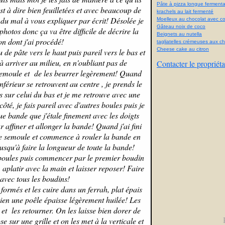
Pâte à pizza longue fermenta
st à dire bien feuilletées et avec beaucoup de
krachels au lait fermenté
r du mal à vous expliquer par écrit! Désolée je
Moelleux au chocolat avec con
Gâteau noix de coco
hotos donc ça va être difficile de décrire la
Beignets au nutella
on dont j'ai procédé!
tagliatelles crémeuses aux 
Cheese cake au citron
 de pâte vers le haut puis pareil vers le bas et
'à arriver au milieu, en n'oubliant pas de
Contacter le propriéta
semoule et de les beurrer legèrement! Quand
nférieur se retrouvent au centre , je prends le
s sur celui du bas et je me retrouve avec une
ôté, je fais pareil avec d'autres boules puis je
e bande que j'étale finement avec les doigts
 affiner et allonger la bande! Quand j'ai fini
de semoule et commence à rouler la bande en
jusqu'à faire la longueur de toute la bande!
s boules puis commencer par le premier boudin
e, aplatir avec la main et laisser reposer! Faire
 avec tous les boudins!
formés et les cuire dans un ferrah, plat épais
ien une poêle épaisse légèrement huilée! Les
et les retourner. On les laisse bien dorer de
se sur une grille et on les met à la verticale et