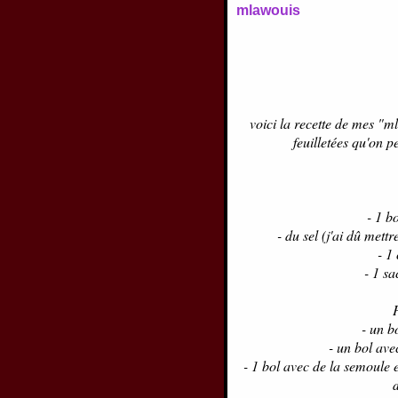
mlawouis
voici la recette de mes "
feuilletées qu'on 
- 1 b
- du sel (j'ai dû mett
- 1
- 1 sa
- un b
- un bol ave
- 1 bol avec de la semoule 