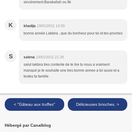
sincérement.Barakallah ou fik
K
khadija
19/01/2011 14:50
bonne année Lakbira , que du bonheur pour toi et tes proches
S
salena
14/01/2011 21:26
salut lakbira tres contente de te lire tu nous a vraiment
manqué je te souhaite une tres bonne annee a toi aussi et a
toutes ta famille .
< "Gâteau aux truffes"
Délicieuses brioches. >
Hébergé par Canalblog