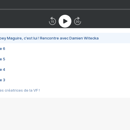
bey Maguire, c'est lui ! Rencontre avec Damien Witecka
e 6
e 5
e 4
e 3
s créatrices de la VF !
e 2
e 1
e Mektoub My Love arrive enfin ! Rencontre avec Shaïn Boumedine et Sal