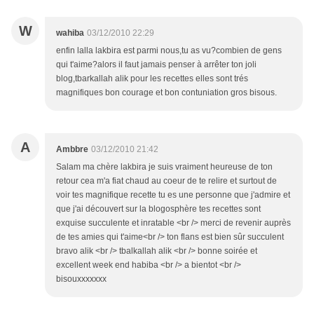
W
wahiba
03/12/2010 22:29
enfin lalla lakbira est parmi nous,tu as vu?combien de gens
qui t'aime?alors il faut jamais penser à arrêter ton joli
blog,tbarkallah alik pour les recettes elles sont trés
magnifiques bon courage et bon contuniation gros bisous.
A
Ambbre
03/12/2010 21:42
Salam ma chère lakbira je suis vraiment heureuse de ton
retour cea m'a fiat chaud au coeur de te relire et surtout de
voir tes magnifique recette tu es une personne que j'admire et
que j'ai découvert sur la blogosphère tes recettes sont
exquise succulente et inratable <br /> merci de revenir auprès
de tes amies qui t'aime<br /> ton flans est bien sûr succulent
bravo alik <br /> tbalkallah alik <br /> bonne soirée et
excellent week end habiba <br /> a bientot <br />
bisouxxxxxxx