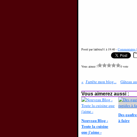
Posté par lakbira31 à 19:40 -
Commentaires 
Vous aimez ?
0 vote
J'arrête mon blog...
Gâteau au
Vous aimerez aussi :
Des gaufre
Nouveau Blog -
à faire
Toute la cuisine
que j'aime -