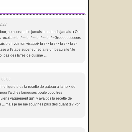
2:27
our, ne nous quitte jamais tu entends jamais :) On
es recettes<br /> <br /> <br /> <br /> Groooooooooos
s bien voir ton visage)<br /> <br /> <br /> <br />
assé à l'étape supérieur et faire un beau site "Je
i pas des livres de cuisine ...
1 08:08
il ne figure plus ta recette de gateau a la noix de
le pour l'aid les fameuses boule coco tres
iens vaguement qu'il y avait ds la recette de
ne ... mais je ne me souvines plus des quantite? <br