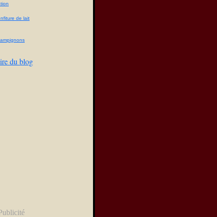
tion
fiture de lait
champignons
ire du blog
Publicité