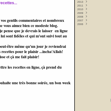
2013
Septembre
Novembre
(1)
(9)
ecettes...
2011
Juin
Mai
(1)
(8)
2010
Mai
Février
(12)
(1)
2009
Avril
Janvier
Décembre
(10)
(2)
(4)
2008
Mars
Novembre
Décembre
(9)
(3)
(2)
 vos gentils commentaires et nombreux
2007
Février
Octobre
Novembre
Décembre
(10)
(1)
(9)
(2)
ue vous aimez bien ce modeste blog.
2006
Septembre
Octobre
Novembre
Décembre
(6)
(8)
(5)
(1)
Septembre
Octobre
Novembre
Décembre
(11)
(11)
(7)
(14)
je pense que je devrais le laisser en ligne
Août
Septembre
Octobre
(2)
(19)
(12)
 lui sont fidèles et qui m'ont suivi tout au
Mai
Août
Septembre
(3)
(1)
(17)
Avril
Mai
Août
(2)
(1)
(3)
Février
Avril
Juin
(2)
(6)
(7)
.peut-être même qu'un jour je reviendrai
Janvier
Mars
Mai
(15)
(13)
(11)
recettes pour le plaisir ...incha'Allah!
Février
Avril
(18)
(17)
Janvier
Mars
(22)
(10)
sse et çà me fait plaisir!
Février
(10)
Janvier
(65)
ttre les recettes en ligne, çà prend du
ouhaite une très bonne soirée, un bon week