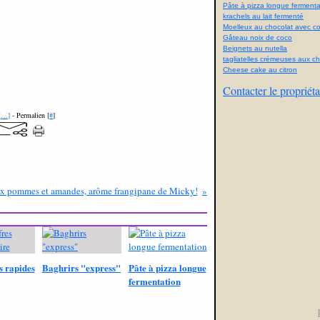
Pâte à pizza longue fermenta
krachels au lait fermenté
Moelleux au chocolat avec con
Gâteau noix de coco
Beignets au nutella
tagliatelles crémeuses aux 
Cheese cake au citron
Contacter le propriéta
[
…
]
- Permalien [
#
]
x pommes et amandes, arôme frangipane de Micky!
s rapides
Baghrirs "express"
Pâte à pizza longue
fermentation