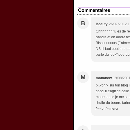
Commentaires
B
Beauty
26/07/2012 1
Ohhhhhhh tu es de ret
t'adore et on adore t
Bisouuuuuus (J'aimerai
NB: Il faut peut être p
parle du look" pourquo
M
mananow
19/08/201
bj,<br /> sur ton blog 
coco! il s'agit de cel
mouelleuse je me souv
l'huile du beurre fari
/> <br /> merci