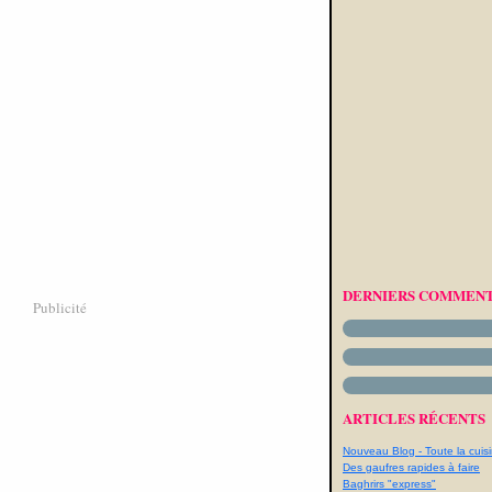
DERNIERS COMMENT
Publicité
ARTICLES RÉCENTS
Nouveau Blog - Toute la cuisi
Des gaufres rapides à faire
Baghrirs "express"