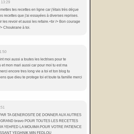
 13:29
emettes tes recettes en ligne car j'étais très déçue
es recettes que j'ai essayées à diverses reprises.
r les revoir et aussi les refaire.<br /> Bon courage
/> Choukrane à toi.
1:50
int moi aussi a toutes les lectrises pour te
 et mon mari aussi car pour moi tu est ma
ci encore tres long vie a toi et ton blog tu
ns que dieu te protege toi et toute ta famille merci
:51
A PAR TA GENEROSITE DE DONNER AUX AUTRES
 GRAND bravo POUR TOUTES LES RECETTES
A YEHFED LA MOUIMA POUR VOTRE PATIENCE
ISSANT YEGHNIK MIN FEDLOU