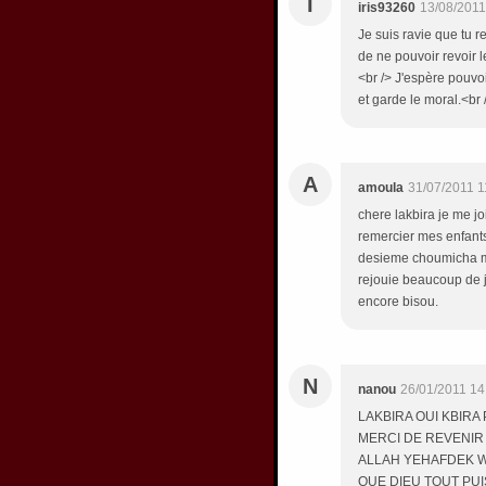
I
iris93260
13/08/2011
Je suis ravie que tu r
de ne pouvoir revoir l
<br /> J'espère pouvoi
et garde le moral.<br 
A
amoula
31/07/2011 1
chere lakbira je me jo
remercier mes enfants
desieme choumicha mer
rejouie beaucoup de je
encore bisou.
N
nanou
26/01/2011 14
LAKBIRA OUI KBIR
MERCI DE REVENIR
ALLAH YEHAFDEK W
QUE DIEU TOUT PU