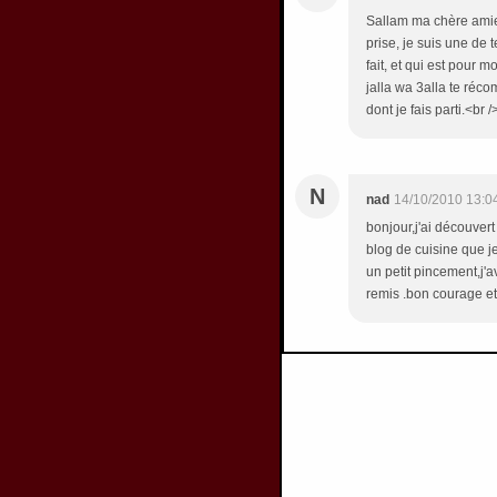
Sallam ma chère amie.
prise, je suis une de t
fait, et qui est pour 
jalla wa 3alla te réc
dont je fais parti.<br
N
nad
14/10/2010 13:0
bonjour,j'ai découvert
blog de cuisine que je
un petit pincement,j'
remis .bon courage et