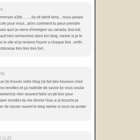
34
rrrrrrrrram a3lik..........ila nti skhiti bina... nous jamais
 ecole pour nous...alors comment tu peux prendre
 sais quoi je viens d'immigrer au canada; tout est
auf mes recherches dans ton blog..meme si je le
 le site et je reviens l'ouvrir a chaque fois...enfin
brasse tres tres tres fort..
:56
e j'ai trouver votre blog j'ai fait des heureux chez
os recettes et ça matriste de savoir ke vous voulai
moment je vien souvent faire un pti tour pour
super recettes ke me donne l'eau a la bouche.je
r de laisser ouvert le blog meme si vous ne poster
0 11:25