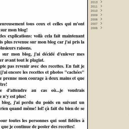
2013
Septembre
Novembre
(1)
(9)
2011
Juin
Mai
(1)
(8)
2010
Mai
Février
(12)
(1)
2009
Avril
Janvier
Décembre
(10)
(2)
(4)
2008
Mars
Novembre
Décembre
(9)
(3)
(2)
eureusement tous ceux et celles qui m'ont
2007
Février
Octobre
Novembre
Décembre
(10)
(1)
(9)
(2)
ci sur mon blog!
2006
Septembre
Octobre
Novembre
Décembre
(6)
(8)
(5)
(1)
Septembre
Octobre
Novembre
Décembre
(11)
(11)
(7)
(14)
des explications: voilà cela fait maintenant
Août
Septembre
Octobre
(2)
(19)
(12)
is plus revenue sur mon blog car j'ai pris la
Mai
Août
Septembre
(3)
(1)
(17)
Avril
Mai
Août
(2)
(1)
(3)
lusieurs raisons.
Février
Avril
Juin
(2)
(6)
(7)
sur mon blog, j'ai décidé d'enlever mes
Janvier
Mars
Mai
(15)
(13)
(11)
er avant tout le plagiat.
Février
Avril
(18)
(17)
Janvier
Mars
(22)
(10)
e pas revenir avec des recettes. En fait je
Février
(10)
'ai encore les recettes et photos "cachées"
Janvier
(65)
e je prenne mon courage à deux mains et que
ître!
d'attendre au cas où...je voudrais
e n'y est plus!
e blog, j'ai perdu du poids en suivant un
s rien quand même! lol! çà fait du bien de se
our toutes les personnes qui sont fidèles à
que je continue de poster des recettes!