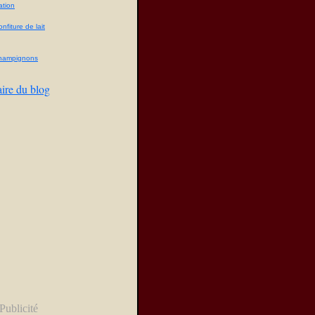
ation
fiture de lait
champignons
aire du blog
Publicité