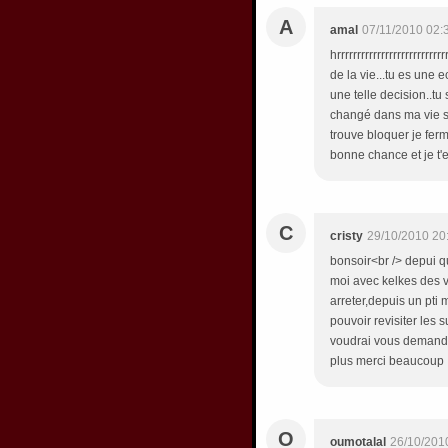
A
amal
07/11/2010 02:
hrrrrrrrrrrrrrrrrrrrrrrrrr
de la vie...tu es une
une telle decision..tu
changé dans ma vie s
trouve bloquer je ferme
bonne chance et je t'em
C
cristy
29/10/2010 20
bonsoir<br /> depui qu
moi avec kelkes des v
arreter,depuis un pti 
pouvoir revisiter les 
voudrai vous demande
plus merci beaucoup
O
oumotalal
26/10/201