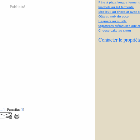
Pâte à pizza longue ferment
Publicité
krachels au lait fermenté
Moelleux au chocolat avec con
Gâteau noix de coco
Beignets au nutella
tagliatelles crémeuses aux 
Cheese cake au citron
Contacter le propriét
[
…
]
- Permalien [
#
]