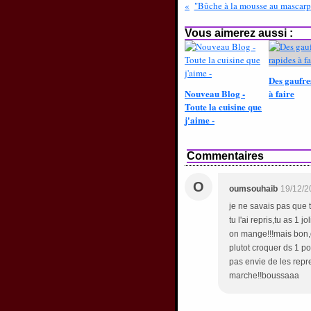
"Bûche à la mousse au mascarp
Vous aimerez aussi :
Des gaufre
Nouveau Blog -
à faire
Toute la cuisine que
j'aime -
Commentaires
O
oumsouhaib
19/12/2
je ne savais pas que 
tu l'ai repris,tu as 1 j
on mange!!!mais bon,
plutot croquer ds 1 
pas envie de les repr
marche!!boussaaa