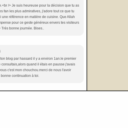
<br /> Je suis heureuse pour la décision que tu as
es fan les plus admiratives, j'adore tout ce que tu
moi une référence en matière de cuisine. Que Allah
ompense pour ce geste généreux envers tes visiteurs
 /> Très bonne journée. Bises..
4
 ton blog par hassard il y a environ 1an.le premier
 consultais,alors quand il étais en pausse j'avais
avous c'est mon chouchou.merci de nous l'avoir
 bonne continuation à toi.