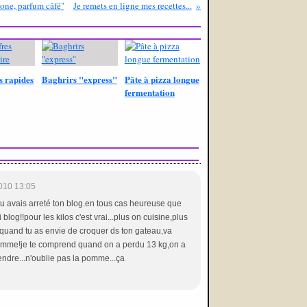
one, parfum câfé"
Je remets en ligne mes recettes...
s rapides
Baghrirs "express"
Pâte à pizza longue
fermentation
010 13:05
tu avais arreté ton blog.en tous cas heureuse que
oli blog!!pour les kilos c'est vrai...plus on cuisine,plus
quand tu as envie de croquer ds ton gateau,va
pomme!je te comprend quand on a perdu 13 kg,on a
endre...n'oublie pas la pomme...ça