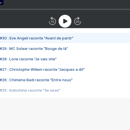
#30 : Eve Angeli raconte "Avant de partir"
#29 : MC Solaar raconte "Bouge de là"
28 : Lorie raconte "Je vais vite"
#27 : Christophe Willem raconte "Jacques a dit"
#26 : Chimène Badi raconte "Entre nous"
#25 : Indochine raconte "3e sexe"
#24 : Zaho raconte "C'est chelou"
#23 : Patrick Bruel raconte "Au café des délices"
#22 : Kyo raconte "Le chemin"