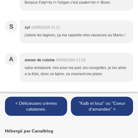
Bonjour Faty!<br /> l'origan c'est zaater!<br /> Bises.
S
syl
10/09/2009 11:21
j'adore les tagines, ça me rappelle mes vacances au Maroc !
A
amour de cuisine
09/09/2009 21:03
saha remdanek, moi pour ma part, les courgettes, je les aime
a la folie, donc ce tajine, va vraiment me plaire.
< Délicieuses crèmes
"Kalb el louz" ou "Coeur
catalanes.
d'amandes" >
Hébergé par Canalblog