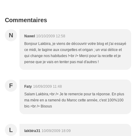
Commentaires
N
Nawel
10/10/2009 12:58
Bonjour Lakbira, je viens de découvrir votre blog et j'ai essayé
ce midi, le tagine aux courgettes et origan ; un vrai délice et
qui change nos habitudes !<br /> Merci pour la recette et je
pense que je vais en tenter pas mal d'autres !
F
Faty
16/09/2009 11:48
Salam Lakbira,<br /> Je te remercie pour ta réponse. En plus
ma mère en a ramené du Maroc cette année, c'est 100%100
bio.<br /> Bisous
L
lakbira31
10/09/2009 18:09