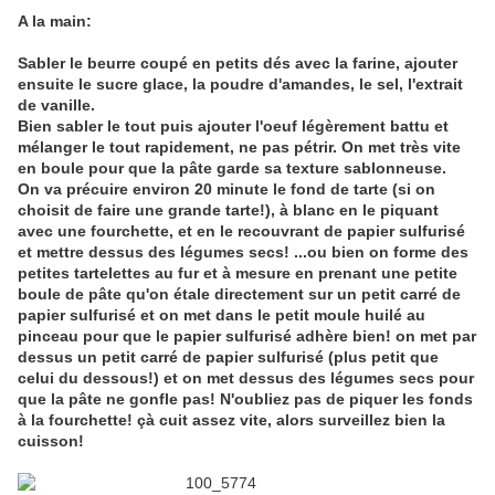
A la main:
Sabler le beurre coupé en petits dés avec la farine, ajouter
ensuite le sucre glace, la poudre d'amandes, le sel, l'extrait
de vanille.
Bien sabler le tout puis ajouter l'oeuf légèrement battu et
mélanger le tout rapidement, ne pas pétrir. On met très vite
en boule pour que la pâte garde sa texture sablonneuse.
On va précuire environ 20 minute le fond de tarte (si on
choisit de faire une grande tarte!), à blanc en le piquant
avec une fourchette, et en le recouvrant de papier sulfurisé
et mettre dessus des légumes secs! ...ou bien on forme des
petites tartelettes au fur et à mesure en prenant une petite
boule de pâte qu'on étale directement sur un petit carré de
papier sulfurisé et on met dans le petit moule huilé au
pinceau pour que le papier sulfurisé adhère bien! on met par
dessus un petit carré de papier sulfurisé (plus petit que
celui du dessous!) et on met dessus des légumes secs pour
que la pâte ne gonfle pas! N'oubliez pas de piquer les fonds
à la fourchette! çà cuit assez vite, alors surveillez bien la
cuisson!