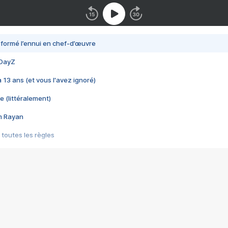
nsformé l’ennui en chef-d’œuvre
 DayZ
 a 13 ans (et vous l'avez ignoré)
e (littéralement)
im Rayan
 toutes les règles
s les jeux vidéo
us choquant de Rockstar ? - Le scandale BULLY
e plus moche de Steam
du RÊVE tourne au CAUCHEMAR
pendant 8 heures