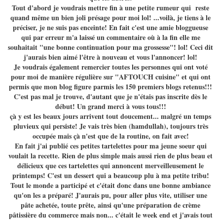
Tout d'abord je voudrais mettre fin à une petite rumeur qui reste
quand même un bien joli présage pour moi lol! ...voilà, je tiens à le
préciser, je ne suis pas enceinte! En fait c'est une amie bloggueuse
qui par erreur m'a laissé un commentaire où à la fin elle me
souhaitait "une bonne continuation pour ma grossesse"! lol! Ceci dit
j'aurais bien aimé l'être à nouveau et vous l'annoncer! lol!
Je voudrais également remercier toutes les personnes qui ont voté
pour moi de manière régulière sur "AFTOUCH cuisine" et qui ont
permis que mon blog figure parmis les 150 premiers blogs retenus!!!
C'est pas mal je trouve, d'autant que je n'étais pas inscrite dès le
début! Un grand merci à vous tous!!!
çà y est les beaux jours arrivent tout doucement... malgré un temps
pluvieux qui persiste! Je vais très bien (hamdullah), toujours très
occupée mais çà n'est que de la routine, on fait avec!
En fait j'ai publié ces petites tartelettes pour ma jeune soeur qui
voulait la recette. Rien de plus simple mais aussi rien de plus beau et
délicieux que ces tartelettes qui annoncent merveilleusement le
printemps! C'est un dessert qui a beaucoup plu à ma petite tribu!
Tout le monde a participé et c'était donc dans une bonne ambiance
qu'on les a préparé! J'aurais pu, pour aller plus vite, utiliser une
pâte achetée, toute prête, ainsi qu'une préparation de crème
pâtissière du commerce mais non... c'était le week end et j'avais tout