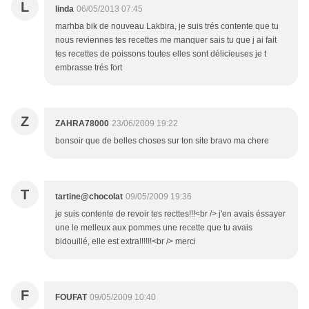
L
linda
06/05/2013 07:45
marhba bik de nouveau Lakbira, je suis trés contente que tu
nous reviennes tes recettes me manquer sais tu que j ai fait
tes recettes de poissons toutes elles sont délicieuses je t
embrasse trés fort
Z
ZAHRA78000
23/06/2009 19:22
bonsoir que de belles choses sur ton site bravo ma chere
T
tartine@chocolat
09/05/2009 19:36
je suis contente de revoir tes recttes!!!<br /> j'en avais éssayer
une le melleux aux pommes une recette que tu avais
bidouillé, elle est extra!!!!!!<br /> merci
F
FOUFAT
09/05/2009 10:40