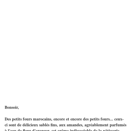
Bonsoir,
Des petits fours marocains, encore et encore des petits fours... ceux-
ci sont de délicieux sablés fins, aux amandes, agréablement parfumés
à l'eau de fleur d'oranger, cet arôme indissociable de la pâtisserie