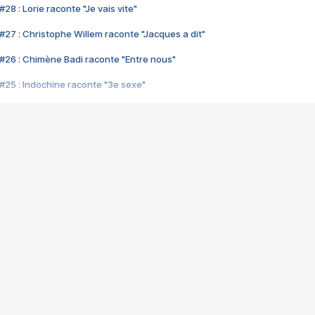
28 : Lorie raconte "Je vais vite"
#27 : Christophe Willem raconte "Jacques a dit"
#26 : Chimène Badi raconte "Entre nous"
#25 : Indochine raconte "3e sexe"
#24 : Zaho raconte "C'est chelou"
#23 : Patrick Bruel raconte "Au café des délices"
#22 : Kyo raconte "Le chemin"
#21 : Nolwenn Leroy raconte "Cassé"
#20 : Patrick Hernandez raconte "Born to be alive"
#19 : Lorie raconte "Près de moi"
#18 : Michael Jones raconte "A nos actes manqués" (avec Jean-Jacque
#17 : Khaled raconte "Aïcha"
#16 : Corneille raconte "Parce qu'on vient de loin"