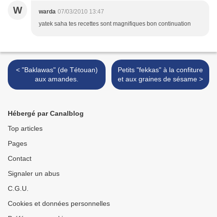
W
warda
07/03/2010 13:47
yatek saha tes recettes sont magnifiques bon continuation
< "Baklawas" (de Tétouan)
Petits "fekkas" à la confiture
aux amandes.
et aux graines de sésame >
Hébergé par Canalblog
Top articles
Pages
Contact
Signaler un abus
C.G.U.
Cookies et données personnelles