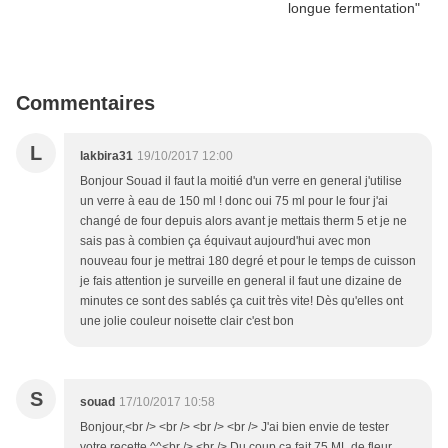
Commentaires
L
lakbira31
19/10/2017 12:00
Bonjour Souad il faut la moitié d'un verre en general j'utilise
un verre à eau de 150 ml ! donc oui 75 ml pour le four j'ai
changé de four depuis alors avant je mettais therm 5 et je ne
sais pas à combien ça équivaut aujourd'hui avec mon
nouveau four je mettrai 180 degré et pour le temps de cuisson
je fais attention je surveille en general il faut une dizaine de
minutes ce sont des sablés ça cuit très vite! Dès qu'elles ont
une jolie couleur noisette clair c'est bon
S
souad
17/10/2017 10:58
Bonjour,<br /> <br /> <br /> <br /> J'ai bien envie de tester
votre recette ^^<br /> <br /> Du coup ça fait 75 ML de fleur