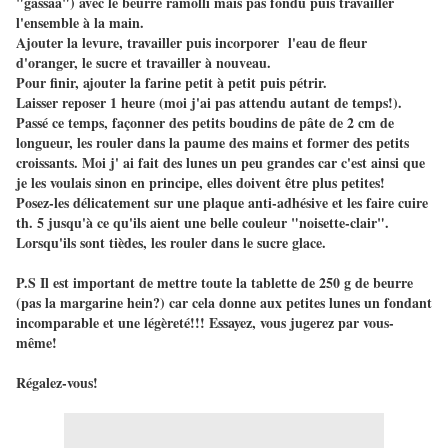
"gassaa") avec le beurre ramolli mais pas fondu puis travailler
l'ensemble à la main.
Ajouter la levure, travailler puis incorporer l'eau de fleur
d'oranger, le sucre et travailler à nouveau.
Pour finir, ajouter la farine petit à petit puis pétrir.
Laisser reposer 1 heure (moi j'ai pas attendu autant de temps!).
Passé ce temps, façonner des petits boudins de pâte de 2 cm de
longueur, les rouler dans la paume des mains et former des petits
croissants. Moi j' ai fait des lunes un peu grandes car c'est ainsi que
je les voulais sinon en principe, elles doivent être plus petites!
Posez-les délicatement sur une plaque anti-adhésive et les faire cuire
th. 5 jusqu'à ce qu'ils aient une belle couleur "noisette-clair".
Lorsqu'ils sont tièdes, les rouler dans le sucre glace.
P.S Il est important de mettre toute la tablette de 250 g de beurre
(pas la margarine hein?) car cela donne aux petites lunes un fondant
incomparable et une légèreté!!! Essayez, vous jugerez par vous-
même!
Régalez-vous!