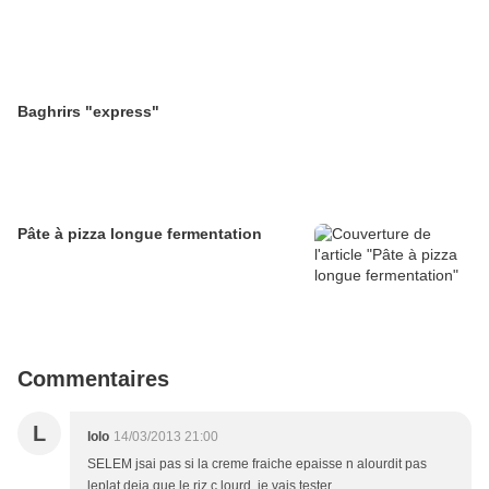
Baghrirs "express"
Pâte à pizza longue fermentation
Commentaires
L
lolo
14/03/2013 21:00
SELEM jsai pas si la creme fraiche epaisse n alourdit pas
leplat deja que le riz c lourd, je vais tester...