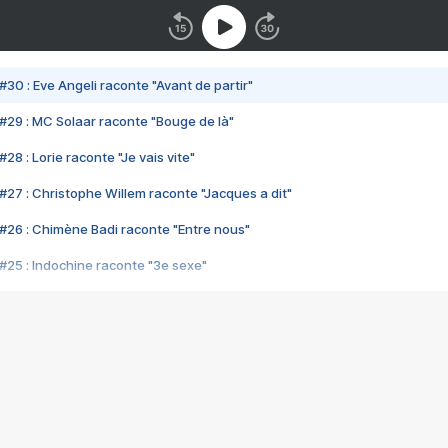
#30 : Eve Angeli raconte "Avant de partir"
#29 : MC Solaar raconte "Bouge de là"
28 : Lorie raconte "Je vais vite"
#27 : Christophe Willem raconte "Jacques a dit"
#26 : Chimène Badi raconte "Entre nous"
#25 : Indochine raconte "3e sexe"
#24 : Zaho raconte "C'est chelou"
#23 : Patrick Bruel raconte "Au café des délices"
#22 : Kyo raconte "Le chemin"
#21 : Nolwenn Leroy raconte "Cassé"
#20 : Patrick Hernandez raconte "Born to be alive"