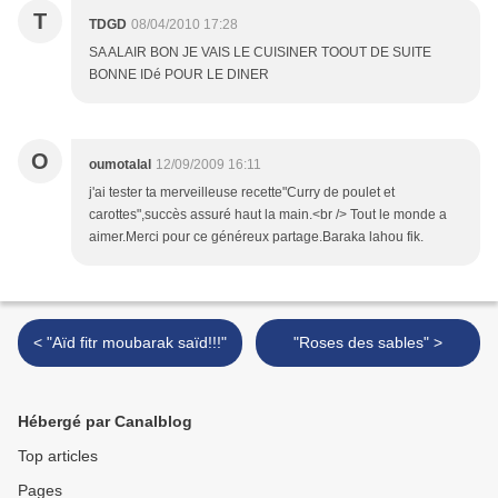
T
TDGD
08/04/2010 17:28
SA ALAIR BON JE VAIS LE CUISINER TOOUT DE SUITE
BONNE IDé POUR LE DINER
O
oumotalal
12/09/2009 16:11
j'ai tester ta merveilleuse recette"Curry de poulet et
carottes",succès assuré haut la main.<br /> Tout le monde a
aimer.Merci pour ce généreux partage.Baraka lahou fik.
< "Aïd fitr moubarak saïd!!!"
"Roses des sables" >
Hébergé par Canalblog
Top articles
Pages