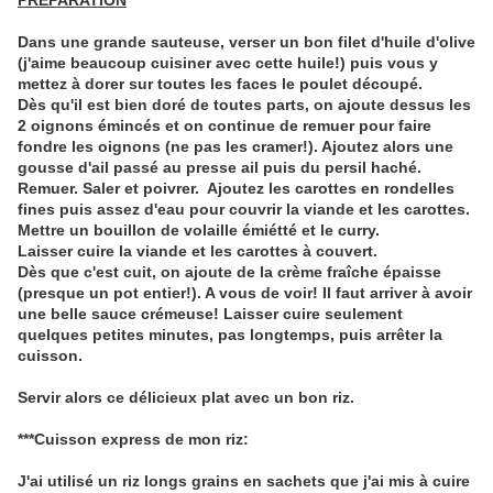
PREPARATION
Dans une grande sauteuse, verser un bon filet d'huile d'olive
(j'aime beaucoup cuisiner avec cette huile!) puis vous y
mettez à dorer sur toutes les faces le poulet découpé.
Dès qu'il est bien doré de toutes parts, on ajoute dessus les
2 oignons émincés et on continue de remuer pour faire
fondre les oignons (ne pas les cramer!). Ajoutez alors une
gousse d'ail passé au presse ail puis du persil haché.
Remuer. Saler et poivrer. Ajoutez les carottes en rondelles
fines puis assez d'eau pour couvrir la viande et les carottes.
Mettre un bouillon de volaille émiétté et le curry.
Laisser cuire la viande et les carottes à couvert.
Dès que c'est cuit, on ajoute de la crème fraîche épaisse
(presque un pot entier!). A vous de voir! Il faut arriver à avoir
une belle sauce crémeuse! Laisser cuire seulement
quelques petites minutes, pas longtemps, puis arrêter la
cuisson.
Servir alors ce délicieux plat avec un bon riz.
***Cuisson express de mon riz:
J'ai utilisé un riz longs grains en sachets que j'ai mis à cuire