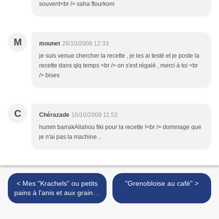
souvent<br /> saha ftourkom
M
mounet
26/10/2008 12:33
je suis venue chercher la recette , je les ai testé et je poste la
recette dans qlq temps <br /> on s'est régalé , merci à toi <br
/> bises
C
Chérazade
16/10/2008 11:52
humm barrakAllahou fiki pour la recette !<br /> dommage que
je n'ai pas la machine...
< Mes "Krachels" ou petits
"Grenobloise au café" >
pains à l'anis et aux graines
de sésame.