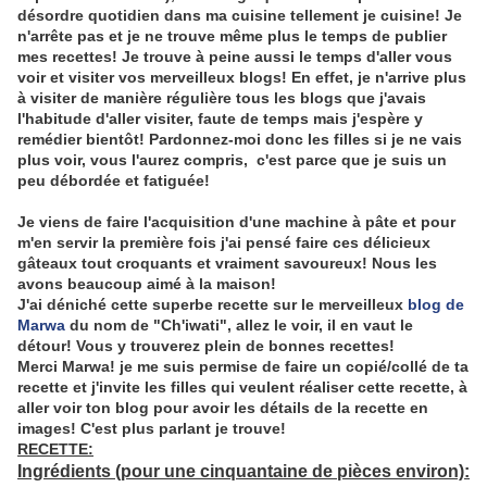
désordre quotidien dans ma cuisine tellement je cuisine! Je
n'arrête pas et je ne trouve même plus le temps de publier
mes recettes! Je trouve à peine aussi le temps d'aller vous
voir et visiter vos merveilleux blogs! En effet, je n'arrive plus
à visiter de manière régulière tous les blogs que j'avais
l'habitude d'aller visiter, faute de temps mais j'espère y
remédier bientôt! Pardonnez-moi donc les filles si je ne vais
plus voir, vous l'aurez compris, c'est parce que je suis un
peu débordée et fatiguée!
Je viens de faire l'acquisition d'une machine à pâte et pour
m'en servir la première fois j'ai pensé faire ces délicieux
gâteaux tout croquants et vraiment savoureux! Nous les
avons beaucoup aimé à la maison!
J'ai déniché cette superbe recette sur le merveilleux
blog de
Marwa
du nom de "Ch'iwati", allez le voir, il en vaut le
détour! Vous y trouverez plein de bonnes recettes!
Merci Marwa! je me suis permise de faire un copié/collé de ta
recette et j'invite les filles qui veulent réaliser cette recette, à
aller voir ton blog pour avoir les détails de la recette en
images! C'est plus parlant je trouve!
RECETTE:
Ingrédients (pour une cinquantaine de pièces environ):