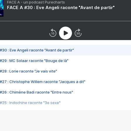
FACE A - un podcast Purecharts
FACE A #30 : Eve Angeli raconte "Avant de partir"
#30 : Eve Angeli raconte "Avant de partir"
#29 : MC Solaar raconte "Bouge de là"
28 : Lorie raconte "Je vais vite"
#27 : Christophe Willem raconte "Jacques a dit"
#26 : Chimène Badi raconte "Entre nous"
#25 : Indochine raconte "3e sexe"
#24 : Zaho raconte "C'est chelou"
#23 : Patrick Bruel raconte "Au café des délices"