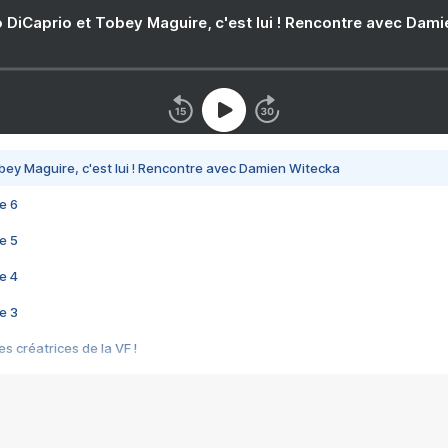
 DiCaprio et Tobey Maguire, c'est lui ! Rencontre avec Dam
bey Maguire, c'est lui ! Rencontre avec Damien Witecka
e 6
e 5
e 4
e 3
s créatrices de la VF !
e 2
e 1