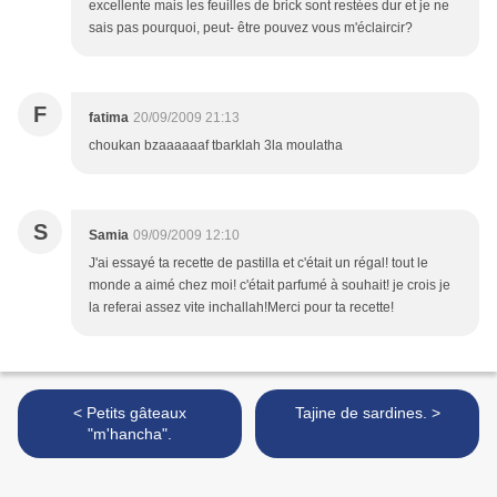
excellente mais les feuilles de brick sont restées dur et je ne
sais pas pourquoi, peut- être pouvez vous m'éclaircir?
F
fatima
20/09/2009 21:13
choukan bzaaaaaaf tbarklah 3la moulatha
S
Samia
09/09/2009 12:10
J'ai essayé ta recette de pastilla et c'était un régal! tout le
monde a aimé chez moi! c'était parfumé à souhait! je crois je
la referai assez vite inchallah!Merci pour ta recette!
< Petits gâteaux
Tajine de sardines. >
"m'hancha".