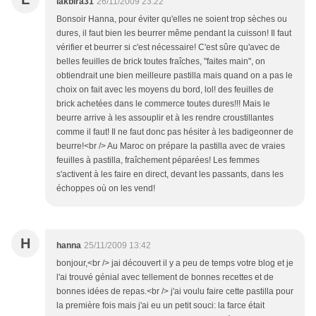
lakbira31
26/11/2009 23:22
Bonsoir Hanna, pour éviter qu'elles ne soient trop sèches ou
dures, il faut bien les beurrer même pendant la cuisson! Il faut
vérifier et beurrer si c'est nécessaire! C'est sûre qu'avec de
belles feuilles de brick toutes fraîches, "faites main", on
obtiendrait une bien meilleure pastilla mais quand on a pas le
choix on fait avec les moyens du bord, lol! des feuilles de
brick achetées dans le commerce toutes dures!!! Mais le
beurre arrive à les assouplir et à les rendre croustillantes
comme il faut! Il ne faut donc pas hésiter à les badigeonner de
beurre!<br /> Au Maroc on prépare la pastilla avec de vraies
feuilles à pastilla, fraîchement péparées! Les femmes
s'activent à les faire en direct, devant les passants, dans les
échoppes où on les vend!
H
hanna
25/11/2009 13:42
bonjour,<br /> jai découvert il y a peu de temps votre blog et je
l'ai trouvé génial avec tellement de bonnes recettes et de
bonnes idées de repas.<br /> j'ai voulu faire cette pastilla pour
la première fois mais j'ai eu un petit souci: la farce était