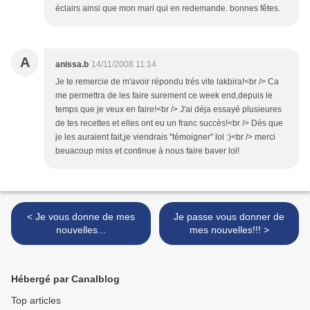
éclairs ainsi que mon mari qui en redemande. bonnes fêtes.
A
anissa.b
14/11/2008 11:14
Je te remercie de m'avoir répondu trés vite lakbira!<br /> Ca
me permettra de les faire surement ce week end,depuis le
temps que je veux en faire!<br /> J'ai déja essayé plusieures
de tes recettes et elles ont eu un franc succès!<br /> Dés que
je les auraient fait,je viendrais "témoigner" lol :)<br /> merci
beuacoup miss et continue à nous faire baver lol!
< Je vous donne de mes
Je passe vous donner de
nouvelles...
mes nouvelles!!! >
Hébergé par Canalblog
Top articles