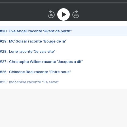
#30 : Eve Angeli raconte "Avant de partir"
#29 : MC Solaar raconte "Bouge de là"
28 : Lorie raconte "Je vais vite"
#27 : Christophe Willem raconte "Jacques a dit"
#26 : Chimène Badi raconte "Entre nous"
#25 : Indochine raconte "3e sexe"
#24 : Zaho raconte "C'est chelou"
#23 : Patrick Bruel raconte "Au café des délices"
#22 : Kyo raconte "Le chemin"
#21 : Nolwenn Leroy raconte "Cassé"