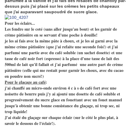
parfumée à la vanille et j'ai fais des rosaces de chantilly par-
dessus puis j'ai placé sur les crèmes les petits chapeaux
que j'ai auparavant saupoudré de sucre glace.
Pour les éclairs...
Les fendre sur le coté (sans aller jusqu'au bout) et les garnir de
crème pâtissière en se servant d'une poche à douille!
je les ai fais avec la même pâte à choux, et je les ai garni avec la
même crème pâtissière (que j'ai refaite une seconde fois!) et j'ai
parfumé une partie avec du café soluble (un sachet dosette) et une
tasse de café noir fort (espresso) à la place d'une tasse de lait des
500ml de lait qu'il fallait et j'ai parfumé une autre part de crème
pâtissière (celle qui me restait pour garnir les choux, avec du cacao
en poudre non sucré!)
Pour le glaçage au café
:
j'ai chauffé au micro-onde environ 4 c à s de café fort avec une
noisette de beurre puis j'y ai ajouté une dosette de café soluble et
progressivement du sucre glace en fouettant avec un fouet manuel
jusqu'à obtenir une bonne consistance du glaçage, ni trop sec, ni
trop liquide!
J'ai étalé du glaçage sur chaque éclair (sur le côté le plus plat, à
savoir le dessous de l'éclair!).