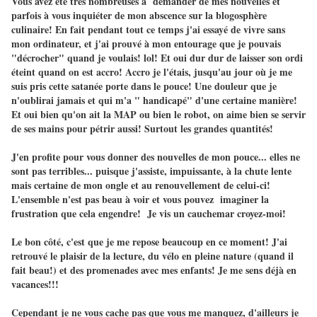
Vous avez été très nombreuses à demander de mes nouvelles et
parfois à vous inquiéter de mon abscence sur la blogosphère
culinaire! En fait pendant tout ce temps j'ai essayé de vivre sans
mon ordinateur, et j'ai prouvé à mon entourage que je pouvais
"décrocher" quand je voulais! lol! Et oui dur dur de laisser son ordi
éteint quand on est accro! Accro je l'étais, jusqu'au jour où je me
suis pris cette satanée porte dans le pouce! Une douleur que je
n'oublirai jamais et qui m'a " handicapé" d'une certaine manière!
Et oui bien qu'on ait la MAP ou bien le robot, on aime bien se servir
de ses mains pour pétrir aussi! Surtout les grandes quantités!
J'en profite pour vous donner des nouvelles de mon pouce... elles ne
sont pas terribles... puisque j'assiste, impuissante, à la chute lente
mais certaine de mon ongle et au renouvellement de celui-ci!
L'ensemble n'est pas beau à voir et vous pouvez imaginer la
frustration que cela engendre! Je vis un cauchemar croyez-moi!
Le bon côté, c'est que je me repose beaucoup en ce moment! J'ai
retrouvé le plaisir de la lecture, du vélo en pleine nature (quand il
fait beau!) et des promenades avec mes enfants! Je me sens déjà en
vacances!!!
Cependant je ne vous cache pas que vous me manquez, d'ailleurs je