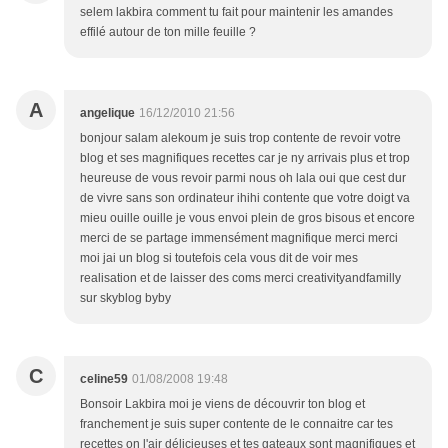
selem lakbira comment tu fait pour maintenir les amandes
effilé autour de ton mille feuille ?
A
angelique
16/12/2010 21:56
bonjour salam alekoum je suis trop contente de revoir votre
blog et ses magnifiques recettes car je ny arrivais plus et trop
heureuse de vous revoir parmi nous oh lala oui que cest dur
de vivre sans son ordinateur ihihi contente que votre doigt va
mieu ouille ouille je vous envoi plein de gros bisous et encore
merci de se partage immensément magnifique merci merci
moi jai un blog si toutefois cela vous dit de voir mes
realisation et de laisser des coms merci creativityandfamilly
sur skyblog byby
C
celine59
01/08/2008 19:48
Bonsoir Lakbira moi je viens de découvrir ton blog et
franchement je suis super contente de le connaitre car tes
recettes on l'air délicieuses et tes gateaux sont magnifiques et