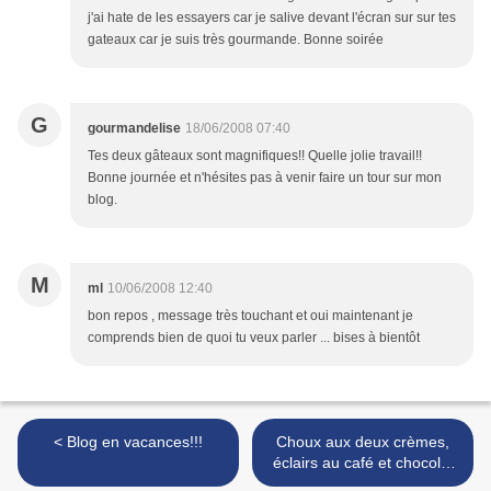
j'ai hate de les essayers car je salive devant l'écran sur sur tes
gateaux car je suis très gourmande. Bonne soirée
G
gourmandelise
18/06/2008 07:40
Tes deux gâteaux sont magnifiques!! Quelle jolie travail!!
Bonne journée et n'hésites pas à venir faire un tour sur mon
blog.
M
ml
10/06/2008 12:40
bon repos , message très touchant et oui maintenant je
comprends bien de quoi tu veux parler ... bises à bientôt
< Blog en vacances!!!
Choux aux deux crèmes,
éclairs au café et chocolat
et un grand merci à vous! >