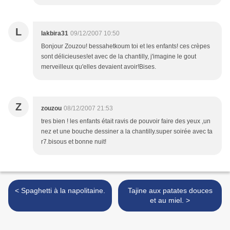
L
lakbira31
09/12/2007 10:50
Bonjour Zouzou! bessahetkoum toi et les enfants! ces crèpes
sont délicieuses!et avec de la chantilly, j'imagine le gout
merveilleux qu'elles devaient avoir!Bises.
Z
zouzou
08/12/2007 21:53
tres bien ! les enfants était ravis de pouvoir faire des yeux ,un
nez et une bouche dessiner a la chantilly.super soirée avec ta
r7.bisous et bonne nuit!
< Spaghetti à la napolitaine.
Tajine aux patates douces
et au miel. >