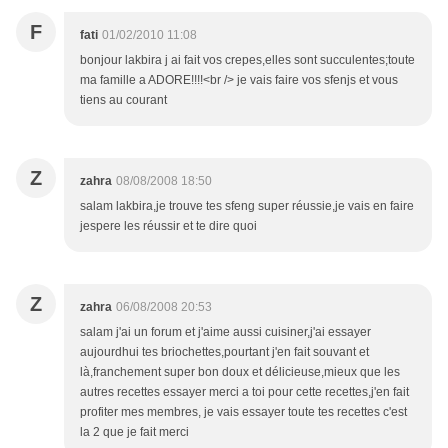
F
fati
01/02/2010 11:08
bonjour lakbira j ai fait vos crepes,elles sont succulentes;toute
ma famille a ADORE!!!!<br /> je vais faire vos sfenjs et vous
tiens au courant
Z
zahra
08/08/2008 18:50
salam lakbira,je trouve tes sfeng super réussie,je vais en faire
jespere les réussir et te dire quoi
Z
zahra
06/08/2008 20:53
salam j'ai un forum et j'aime aussi cuisiner,j'ai essayer
aujourdhui tes briochettes,pourtant j'en fait souvant et
là,franchement super bon doux et délicieuse,mieux que les
autres recettes essayer merci a toi pour cette recettes,j'en fait
profiter mes membres, je vais essayer toute tes recettes c'est
la 2 que je fait merci