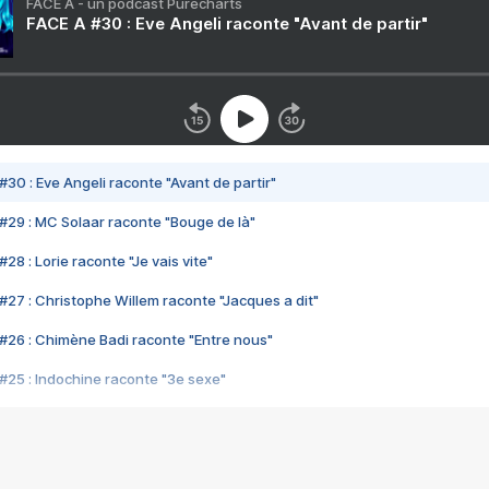
FACE A - un podcast Purecharts
FACE A #30 : Eve Angeli raconte "Avant de partir"
#30 : Eve Angeli raconte "Avant de partir"
#29 : MC Solaar raconte "Bouge de là"
28 : Lorie raconte "Je vais vite"
#27 : Christophe Willem raconte "Jacques a dit"
#26 : Chimène Badi raconte "Entre nous"
#25 : Indochine raconte "3e sexe"
#24 : Zaho raconte "C'est chelou"
#23 : Patrick Bruel raconte "Au café des délices"