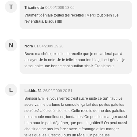
T
Tricotinette
06/09/2009 13:05
Vraiment géniale toutes tes recettes ! Merci tout plein ! Je
reviendrais. Bisous !!!!!
N
Nora
01/04/2009 19:20
Bravo ma chère, excellente recette que je ne tarderai pas à
essayer. Je la note. Je te félicite pour ton blog, il est génial. je
te souhaite une bonne continuation.<br /> Gros bisous
L
Lakbira31
26/02/2009 20:51
Bonsoir Emilie, vous verrez c'est sucré juste ce qu'il faut! Le
sucre vanillé parfume la semoule! çà fait des petites galettes
sucrées/salées délicieuses! Cette recette donne des galettes
de semoule moelleuses, fondantes! On peut les manger aussi
bien pour le petit déjeûner, que pour le goûter!!! On peut aussi
choisir de ne pas les farcir avec le fromage et les manger
telles quelles! C'est toujours un régal! On peut aussi