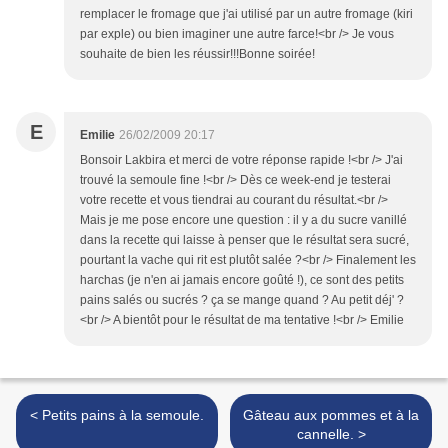
remplacer le fromage que j'ai utilisé par un autre fromage (kiri
par exple) ou bien imaginer une autre farce!<br /> Je vous
souhaite de bien les réussir!!!Bonne soirée!
E
Emilie
26/02/2009 20:17
Bonsoir Lakbira et merci de votre réponse rapide !<br /> J'ai
trouvé la semoule fine !<br /> Dès ce week-end je testerai
votre recette et vous tiendrai au courant du résultat.<br />
Mais je me pose encore une question : il y a du sucre vanillé
dans la recette qui laisse à penser que le résultat sera sucré,
pourtant la vache qui rit est plutôt salée ?<br /> Finalement les
harchas (je n'en ai jamais encore goûté !), ce sont des petits
pains salés ou sucrés ? ça se mange quand ? Au petit déj' ?
<br /> A bientôt pour le résultat de ma tentative !<br /> Emilie
< Petits pains à la semoule.
Gâteau aux pommes et à la
cannelle. >