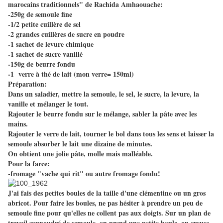
marocains traditionnels" de Rachida Amhaouache:
-250g de semoule fine
-1/2 petite cuillère de sel
-2 grandes cuillères de sucre en poudre
-1 sachet de levure chimique
-1 sachet de sucre vanillé
-150g de beurre fondu
-1 verre à thé de lait (mon verre= 150ml)
Préparation:
Dans un saladier, mettre la semoule, le sel, le sucre, la levure, la
vanille et mélanger le tout.
Rajouter le beurre fondu sur le mélange, sabler la pâte avec les
mains.
Rajouter le verre de lait, tourner le bol dans tous les sens et laisser la
semoule absorber le lait une dizaine de minutes.
On obtient une jolie pâte, molle mais malléable.
Pour la farce:
-fromage "vache qui rit" ou autre fromage fondu!
J'ai fais des petites boules de la taille d'une clémentine ou un gros
abricot. Pour faire les boules, ne pas hésiter à prendre un peu de
semoule fine pour qu'elles ne collent pas aux doigts. Sur un plan de
travail saupoudré de semoule, on prend une petite boule, on creuse