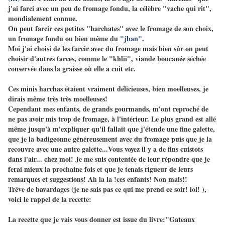
j'ai farci avec un peu de fromage fondu, la célèbre "vache qui rit",
mondialement connue.
On peut farcir ces petites "harchates" avec le fromage de son choix,
un fromage fondu ou bien même du
"
jban
".
Moi j'ai choisi de les farcir avec du fromage mais bien sûr on peut
choisir d'autres farces, comme le "khlii", viande boucanée séchée
conservée dans la graisse où elle a cuit etc.
Ces minis harchas étaient vraiment délicieuses, bien moelleuses, je
dirais même très très moelleuses!
Cependant mes enfants, de grands gourmands, m'ont reproché de
ne pas avoir mis trop de fromage, à l'intérieur. Le plus grand est allé
même jusqu'à m'expliquer qu'il fallait que j'étende une fine galette,
que je la badigeonne généreusement avec du fromage puis que je la
recouvre avec une autre galette...Vous voyez il y a de fins cuistots
dans l'air... chez moi! Je me suis contentée de leur répondre que je
ferai mieux la prochaine fois et que je tenais rigueur de leurs
remarques et suggestions! Ah la la !ces enfants! Non mais!!
Trêve de bavardages (je ne sais pas ce qui me prend ce soir! lol! ),
voici le rappel de la recette:
La recette que je
vais vous donner est issue du livre:"Gateaux