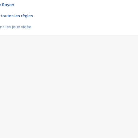
im Rayan
 toutes les règles
s les jeux vidéo
us choquant de Rockstar ? - Le scandale BULLY
e plus moche de Steam
du RÊVE tourne au CAUCHEMAR
pendant 8 heures
it… à tort
umiliés par un jeu vidéo
ire - Final Fantasy 8
ti un empire - Age of Empires
story DOFUS
tard, il crée l'un des pires jeux de tous les temps, MindsEye.