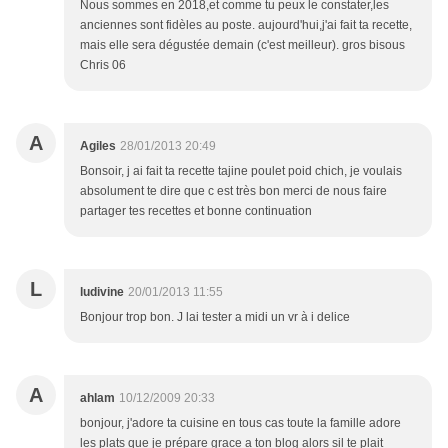
Nous sommes en 2018,et comme tu peux le constater,les
anciennes sont fidèles au poste. aujourd'hui,j'ai fait ta recette,
mais elle sera dégustée demain (c'est meilleur). gros bisous
Chris 06
A
Agiles
28/01/2013 20:49
Bonsoir, j ai fait ta recette tajine poulet poid chich, je voulais
absolument te dire que c est très bon merci de nous faire
partager tes recettes et bonne continuation
L
ludivine
20/01/2013 11:55
Bonjour trop bon. J lai tester a midi un vr à i delice
A
ahlam
10/12/2009 20:33
bonjour, j'adore ta cuisine en tous cas toute la famille adore
les plats que je prépare grace a ton blog alors sil te plait