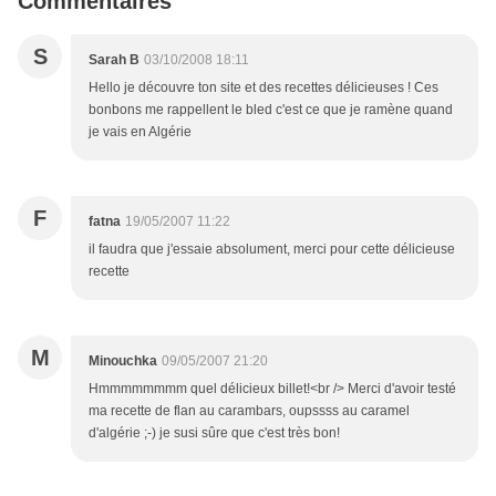
Commentaires
S
Sarah B
03/10/2008 18:11
Hello je découvre ton site et des recettes délicieuses ! Ces
bonbons me rappellent le bled c'est ce que je ramène quand
je vais en Algérie
F
fatna
19/05/2007 11:22
il faudra que j'essaie absolument, merci pour cette délicieuse
recette
M
Minouchka
09/05/2007 21:20
Hmmmmmmmm quel délicieux billet!<br /> Merci d'avoir testé
ma recette de flan au carambars, oupssss au caramel
d'algérie ;-) je susi sûre que c'est très bon!