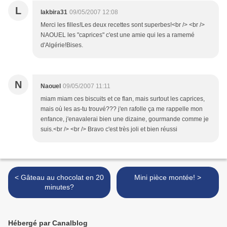
L
lakbira31
09/05/2007 12:08
Merci les filles!Les deux recettes sont superbes!<br /> <br />
NAOUEL les "caprices" c'est une amie qui les a ramemé
d'Algérie!Bises.
N
Naouel
09/05/2007 11:11
miam miam ces biscuits et ce flan, mais surtout les caprices,
mais où les as-tu trouvé??? j'en rafolle ça me rappelle mon
enfance, j'enavalerai bien une dizaine, gourmande comme je
suis.<br /> <br /> Bravo c'est très joli et bien réussi
< Gâteau au chocolat en 20
Mini pièce montée! >
minutes?
Hébergé par Canalblog