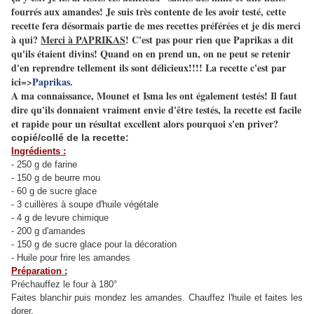
fourrés aux amandes! Je suis très contente de les avoir testé, cette
recette fera désormais partie de mes recettes préférées et je dis merci
à qui?
Merci à PAPRIKAS
! C'est pas pour rien que Paprikas a dit
qu'ils étaient divins! Quand on en prend un, on ne peut se retenir
d'en reprendre tellement ils sont délicieux!!!! La recette c'est par
ici=>
Paprikas.
A ma connaissance, Mounet et Isma les ont également testés! Il faut
dire qu'ils donnaient vraiment envie d'être testés, la recette est facile
et rapide pour un résultat excellent alors pourquoi s'en priver?
copié/collé de la recette:
Ingrédients :
- 250 g de farine
- 150 g de beurre mou
- 60 g de sucre glace
- 3 cuillères à soupe d'huile végétale
- 4 g de levure chimique
- 200 g d'amandes
- 150 g de sucre glace pour la décoration
- Huile pour frire les amandes
Préparation :
Préchauffez le four à 180°
Faites blanchir puis mondez les amandes. Chauffez l'huile et faites les
dorer.