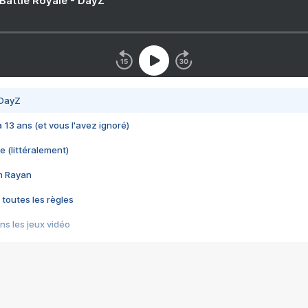
 Battle Royale - DayZ
 DayZ
 a 13 ans (et vous l'avez ignoré)
e (littéralement)
im Rayan
 toutes les règles
s les jeux vidéo
us choquant de Rockstar ? - Le scandale BULLY
e plus moche de Steam
du RÊVE tourne au CAUCHEMAR