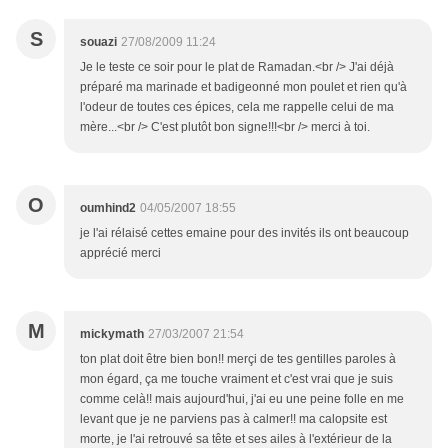
S
souazi
27/08/2009 11:24
Je le teste ce soir pour le plat de Ramadan.<br /> J'ai déjà
préparé ma marinade et badigeonné mon poulet et rien qu'à
l'odeur de toutes ces épices, cela me rappelle celui de ma
mère...<br /> C'est plutôt bon signe!!!<br /> merci à toi.
O
oumhind2
04/05/2007 18:55
je l'ai rélaisé cettes emaine pour des invités ils ont beaucoup
apprécié merci
M
mickymath
27/03/2007 21:54
ton plat doit être bien bon!! merçi de tes gentilles paroles à
mon égard, ça me touche vraiment et c'est vrai que je suis
comme celà!! mais aujourd'hui, j'ai eu une peine folle en me
levant que je ne parviens pas à calmer!! ma calopsite est
morte, je l'ai retrouvé sa tête et ses ailes à l'extérieur de la