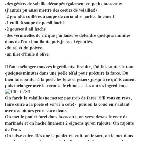
-des gésiers de volaille découpés également en petits morceaux
(j'aurais pu aussi mettre des coeurs de volailles!)
-2 grandes cuillères à soupe de coriandre hachée finement
-1 cuill. à soupe de persil haché.
-2 gousses d'ail haché
-des vermicelles de riz que j'ai laissé se détendre quelques minutes
dans de l'eau bouillante puis je les ai égouttés.
-du sel et du poivre.
-un filet d'huile d'olive.
Il faut mélanger tous ces ingrédients. Ensuite, j'ai fais sauter le tout
quelques minutes dans une poêle téfal pour précuire la farce. Ou
bien faire sauter à la poêle les foies et gésiers jusqu'à ce qu'ils cuisent
puis mélanger avec le vermicelle chinois et les autres ingrédients.
On farcit la volaille (ne mettez pas trop de farce! S'il vous en reste,
faire cuire à la poêle et servir à coté!) puis on la coud en s'aidant
avec des piques genre cure-dents.
On met le poulet farci dans la cocotte, on verse dessus le reste de
marinade et on hache finement 2 oignons qu'on rajoute. On rajoute
de l'eau.
On laisse cuire. Dès que le poulet est cuit, on le sort, on le met dans