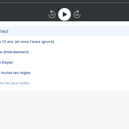
 DayZ
 a 13 ans (et vous l'avez ignoré)
e (littéralement)
im Rayan
 toutes les règles
s les jeux vidéo
us choquant de Rockstar ? - Le scandale BULLY
e plus moche de Steam
du RÊVE tourne au CAUCHEMAR
pendant 8 heures