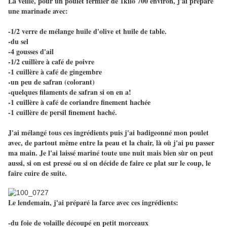
La veille, pour un poulet fermier de 1kilo 700 environ, j'ai préparé
une marinade avec:
-1/2 verre de mélange huile d'olive et huile de table.
-du sel
-4 gousses d'ail
-1/2 cuillère à café de poivre
-1 cuillère à café de gingembre
-un peu de safran (colorant)
-quelques filaments de safran si on en a!
-1 cuillère à café de coriandre finement hachée
-1 cuillère de persil finement haché.
J'ai mélangé tous ces ingrédients puis j'ai badigeonné mon poulet
avec, de partout même entre la peau et la chair, là où j'ai pu passer
ma main. Je l'ai laissé mariné toute une nuit mais bien sùr on peut
aussi, si on est pressé ou si on décide de faire ce plat sur le coup, le
faire cuire de suite.
Le lendemain, j'ai préparé la farce avec ces ingrédients:
-du foie de volaille découpé en petit morceaux