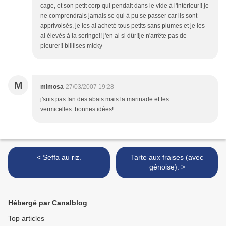
cage, et son petit corp qui pendait dans le vide à l'intérieur!! je
ne comprendrais jamais se qui à pu se passer car ils sont
apprivoisés, je les ai acheté tous petits sans plumes et je les
ai élevés à la seringe!! j'en ai si dûr!!je n'arrête pas de
pleurer!! biiiiises micky
M
mimosa
27/03/2007 19:28
j'suis pas fan des abats mais la marinade et les
vermicelles..bonnes idées!
< Seffa au riz.
Tarte aux fraises (avec
génoise). >
Hébergé par Canalblog
Top articles