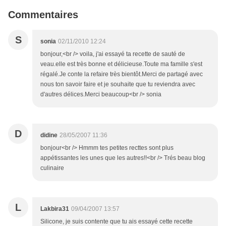
Commentaires
S
sonia
02/11/2010 12:24
bonjour,<br /> voila, j'ai essayé ta recette de sauté de
veau.elle est très bonne et délicieuse.Toute ma famille s'est
régalé.Je conte la refaire très bientôt.Merci de partagé avec
nous ton savoir faire et je souhaite que tu reviendra avec
d'autres délices.Merci beaucoup<br /> sonia
D
didine
28/05/2007 11:36
bonjour<br /> Hmmm tes petites recttes sont plus
appétissantes les unes que les autres!!<br /> Trés beau blog
culinaire
L
Lakbira31
09/04/2007 13:57
Silicone, je suis contente que tu ais essayé cette recette