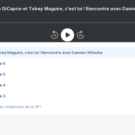
 DiCaprio et Tobey Maguire, c'est lui ! Rencontre avec Dam
bey Maguire, c'est lui ! Rencontre avec Damien Witecka
e 6
e 5
e 4
e 3
s créatrices de la VF !
e 2
e 1