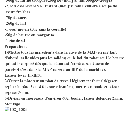
-500g de farine (300g65+200g45) (moi j'ai mis 300g55+200g45)
-2,5c à c de levure SAFInstant (moi j'ai mis 1 cuillère à soupe de
levure fraîche)
-70g de sucre
-260g de lait
-1 oeuf moyen (50g sans la coquille)
-50g de beurre ou margarine
-1 càc de sel
Préparation:
1)Mettre tous les ingrédients dans la cuve de la MAP(en mettant
d'abord les liquides puis les solides) ou le bol du robot sauf le beurre
qui est incorporé dès que le pâton est formé et se détache des
parois(si c'est dans la MAP ça sera au BIP de la machine).
Laisser lever 1h-1h30.
2)Verser la pâte sur un plan de travail légèrement fariné,dégazer,
replier la pâte 3 ou 4 fois sur elle-même, mettre en boule et laisser
reposer 30mn.
3)Diviser en morceaux d'environ 60g, bouler, laisser détendre 25mn.
Montage