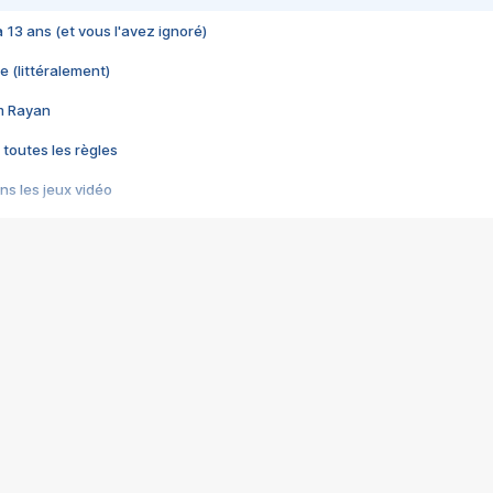
 a 13 ans (et vous l'avez ignoré)
e (littéralement)
im Rayan
 toutes les règles
s les jeux vidéo
us choquant de Rockstar ? - Le scandale BULLY
e plus moche de Steam
du RÊVE tourne au CAUCHEMAR
pendant 8 heures
it… à tort
umiliés par un jeu vidéo
ire - Final Fantasy 8