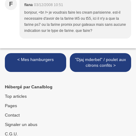
F
flana
03/12/2008 10:51
bonjour, <br /> je voudrais faire les cream parisienne. est-il
necessaire d'avoir de la farine t45 ou t55, ici il n'y a que la
farine ps7 ou la farine promix pour gateaux mais sans aucune
indication sur le type de farine. que faire?
< Mes hamburgers
"Djaj mderbel" / poulet aux
citrons confits >
Hébergé par Canalblog
Top articles
Pages
Contact
Signaler un abus
C.G.U.