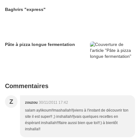
Baghrirs "express"
Pâte à pizza longue fermentation
Commentaires
Z
zouzou
30/11/2011 17:42
salam aylikoum!!mashallah!!jviens à l'instant de découvrir ton
site il est super!! ;) inshallah!!jvais quelques recettes en
éspèrant inshallah!!!faire aussi bien que toi!!:) à bientôt
inshalla!!