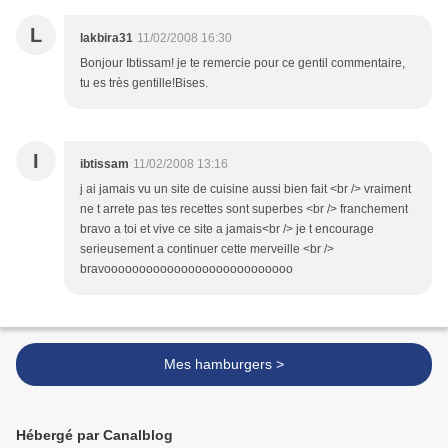
L
lakbira31
11/02/2008 16:30
Bonjour Ibtissam! je te remercie pour ce gentil commentaire,
tu es très gentille!Bises.
I
ibtissam
11/02/2008 13:16
j ai jamais vu un site de cuisine aussi bien fait <br /> vraiment
ne t arrete pas tes recettes sont superbes <br /> franchement
bravo a toi et vive ce site a jamais<br /> je t encourage
serieusement a continuer cette merveille <br />
bravooooooooooooooooooooooooooo
Mes hamburgers >
Hébergé par Canalblog