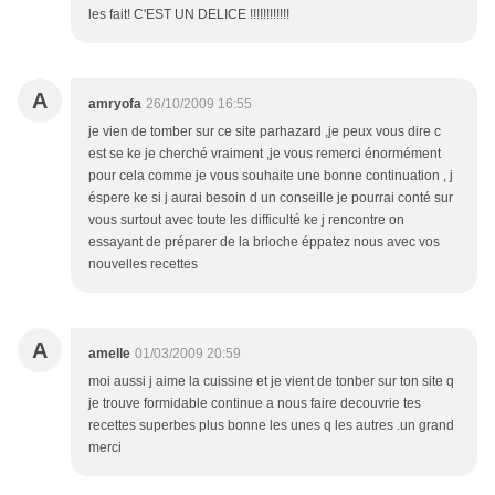
les fait! C'EST UN DELICE !!!!!!!!!!!!
A
amryofa
26/10/2009 16:55
je vien de tomber sur ce site parhazard ,je peux vous dire c
est se ke je cherché vraiment ,je vous remerci énormément
pour cela comme je vous souhaite une bonne continuation , j
éspere ke si j aurai besoin d un conseille je pourrai conté sur
vous surtout avec toute les difficulté ke j rencontre on
essayant de préparer de la brioche éppatez nous avec vos
nouvelles recettes
A
amelle
01/03/2009 20:59
moi aussi j aime la cuissine et je vient de tonber sur ton site q
je trouve formidable continue a nous faire decouvrie tes
recettes superbes plus bonne les unes q les autres .un grand
merci