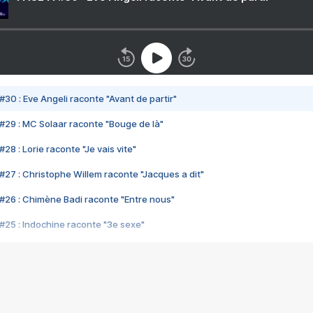
#30 : Eve Angeli raconte "Avant de partir"
#29 : MC Solaar raconte "Bouge de là"
28 : Lorie raconte "Je vais vite"
#27 : Christophe Willem raconte "Jacques a dit"
#26 : Chimène Badi raconte "Entre nous"
#25 : Indochine raconte "3e sexe"
#24 : Zaho raconte "C'est chelou"
#23 : Patrick Bruel raconte "Au café des délices"
#22 : Kyo raconte "Le chemin"