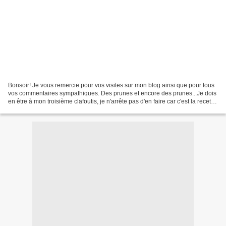
Bonsoir! Je vous remercie pour vos visites sur mon blog ainsi que pour tous
vos commentaires sympathiques. Des prunes et encore des prunes...Je dois
en être à mon troisième clafoutis, je n'arrête pas d'en faire car c'est la recette
idéale en plus d'être...