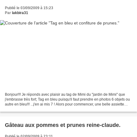
Publié le 03/09/2009 à 15:23
Par
lakbira31
Bonjour!!! Je réponds avec plaisir au tag de Mimi du "jardin de Mimi" que
j'embrasse très fort; Tag en bleu puisqu'il faut prendre en photos 6 objets ou
autre en bleu!!! ...j'en ai mis 7 ! Alors pour commencer, une belle assiette
bleue (artisanat marocain)...
Gâteau aux pommes et prunes reine-claude.
Publié le 02/09/2009 à 23:11