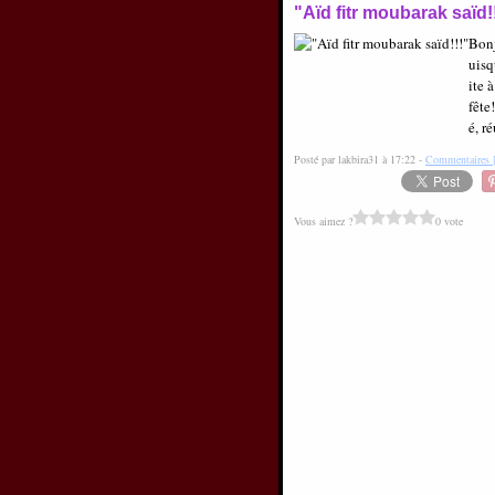
"Aïd fitr moubarak saïd!
Bonj
uisq
ite 
fête
é, ré
Posté par lakbira31 à 17:22 -
Commentaires 
Vous aimez ?
0 vote