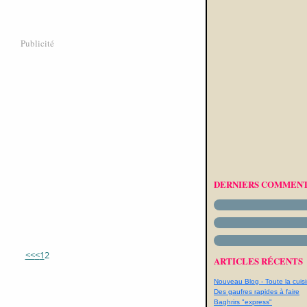
Publicité
DERNIERS COMMENT
<<
<
1
2
ARTICLES RÉCENTS
Nouveau Blog - Toute la cuisi
Des gaufres rapides à faire
Baghrirs "express"