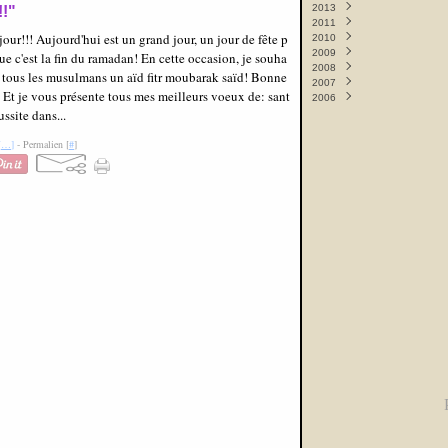
2013
Septembre
Novembre
(1)
(9)
!!"
2011
Juin
Mai
(1)
(8)
our!!! Aujourd'hui est un grand jour, un jour de fête p
2010
Mai
Février
(12)
(1)
2009
Avril
Janvier
Décembre
(10)
(2)
(4)
ue c'est la fin du ramadan! En cette occasion, je souha
2008
Mars
Novembre
Décembre
(9)
(3)
(2)
à tous les musulmans un aïd fitr moubarak saïd! Bonne
2007
Février
Octobre
Novembre
Décembre
(10)
(1)
(9)
(2)
! Et je vous présente tous mes meilleurs voeux de: sant
2006
Septembre
Octobre
Novembre
Décembre
(6)
(8)
(5)
(1)
ussite dans...
Septembre
Octobre
Novembre
Décembre
(11)
(11)
(7)
(14)
Août
Septembre
Octobre
(2)
(19)
(12)
[
…
]
- Permalien [
#
]
Mai
Août
Septembre
(3)
(1)
(17)
Avril
Mai
Août
(2)
(1)
(3)
Février
Avril
Juin
(2)
(6)
(7)
Janvier
Mars
Mai
(15)
(13)
(11)
Février
Avril
(18)
(17)
Janvier
Mars
(22)
(10)
Février
(10)
Janvier
(65)