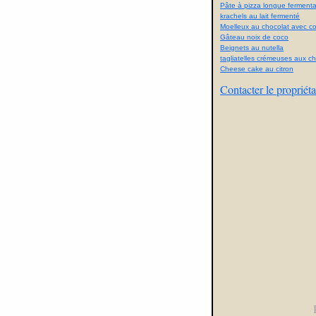
Pâte à pizza longue fermenta
krachels au lait fermenté
Moelleux au chocolat avec con
Gâteau noix de coco
Beignets au nutella
tagliatelles crémeuses aux 
Cheese cake au citron
Contacter le propriéta