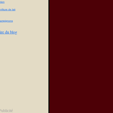
tion
fiture de lait
champignons
ire du blog
Publicité