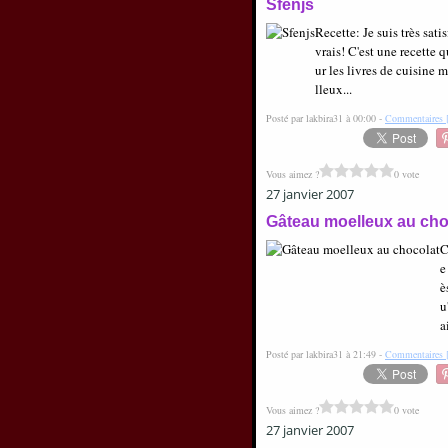
Sfenjs
Recette: Je suis très sati
vrais! C'est une recette q
ur les livres de cuisine 
lleux...
Posté par lakbira31 à 00:00 -
Commentaires 
Vous aimez ?
0 vote
27 janvier 2007
Gâteau moelleux au cho
C
e
è
u
a
Posté par lakbira31 à 21:49 -
Commentaires 
Vous aimez ?
0 vote
27 janvier 2007