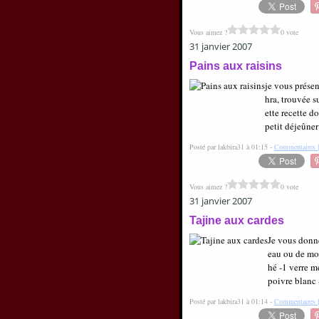
Vous aimez ?
0 vote
31 janvier 2007
Pains aux raisins
je vous présen
hra, trouvée s
ette recette d
petit déjeûner 
Posté par lakbira31 à 01:15 -
Commentaires 
Vous aimez ?
0 vote
31 janvier 2007
Tajine aux cardes
Je vous donne
eau ou de mou
hé -1 verre m
poivre blanc 
Posté par lakbira31 à 01:14 -
Commentaires 