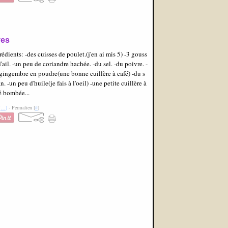
ves
rédients: -des cuisses de poulet.(j'en ai mis 5) -3 gouss
d'ail. -un peu de coriandre hachée. -du sel. -du poivre. -
gingembre en poudre(une bonne cuillère à café) -du s
an. -un peu d'huile(je fais à l'oeil) -une petite cuillère à
é bombée...
[
…
]
- Permalien [
#
]