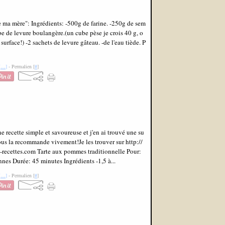
e ma mère": Ingrédients: -500g de farine. -250g de sem
ube de levure boulangère.(un cube pèse je crois 40 g, o
surface!) -2 sachets de levure gâteau. -de l'eau tiède. P
[
…
]
- Permalien [
#
]
e recette simple et savoureuse et j'en ai trouvé une su
 vous la recommande vivement!Je les trouver sur http://
recettes.com Tarte aux pommes traditionnelle Pour:
nnes Durée: 45 minutes Ingrédients -1,5 à...
[
…
]
- Permalien [
#
]