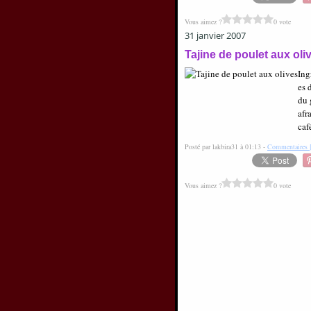
Vous aimez ?
0 vote
31 janvier 2007
Tajine de poulet aux oli
Ing
es 
du 
afr
caf
Posté par lakbira31 à 01:13 -
Commentaires 
Vous aimez ?
0 vote