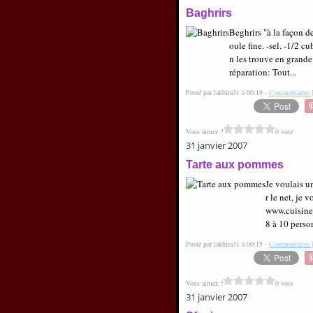
Baghrirs
Beghrirs "à la façon d
oule fine. -sel. -1/2 c
n les trouve en grande 
réparation: Tout...
Posté par lakbira31 à 00:19 -
Commentaires 
Vous aimez ?
0 vote
31 janvier 2007
Tarte aux pommes
Je voulais un
r le net, je
www.cuisine-
8 à 10 perso
Posté par lakbira31 à 00:15 -
Commentaires 
Vous aimez ?
0 vote
31 janvier 2007