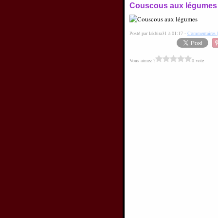
Couscous aux légumes
Posté par lakbira31 à 01:17 -
Commentaires 
Vous aimez ?
0 vote