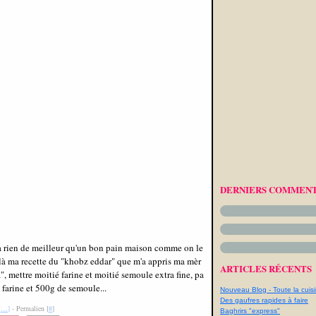
DERNIERS COMMENT
rien de meilleur qu'un bon pain maison comme on le
là ma recette du "khobz eddar" que m'a appris ma mèr
ARTICLES RÉCENTS
, mettre moitié farine et moitié semoule extra fine, pa
farine et 500g de semoule...
Nouveau Blog - Toute la cuisi
Des gaufres rapides à faire
[
…
]
- Permalien [
#
]
Baghrirs "express"