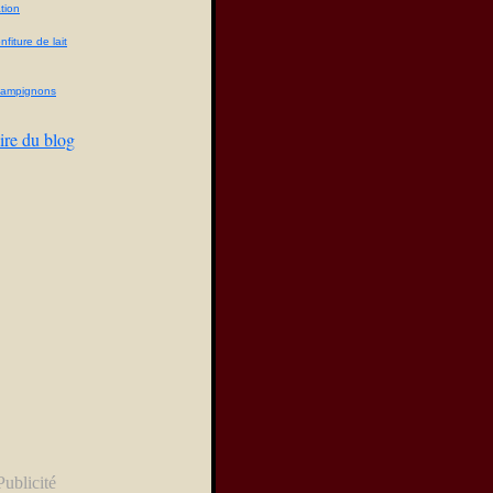
tion
fiture de lait
champignons
ire du blog
Publicité