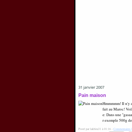
31 janvier 2007
Pain maison
Hmmmmm! Il n'y a 
fait au Maroc! Voi
e: Dans une "gasaa"
r exemple 500g de 
Posté par lakbira31 à 01:16 -
Commentaires 