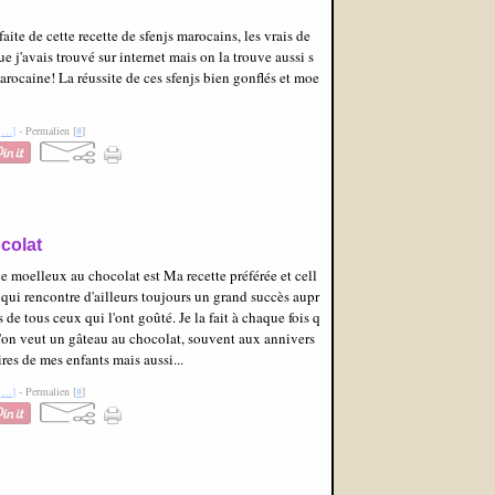
sfaite de cette recette de sfenjs marocains, les vrais de
ue j'avais trouvé sur internet mais on la trouve aussi s
marocaine! La réussite de ces sfenjs bien gonflés et moe
[
…
]
- Permalien [
#
]
colat
e moelleux au chocolat est Ma recette préférée et cell
 qui rencontre d'ailleurs toujours un grand succès aupr
s de tous ceux qui l'ont goûté. Je la fait à chaque fois q
'on veut un gâteau au chocolat, souvent aux annivers
ires de mes enfants mais aussi...
[
…
]
- Permalien [
#
]