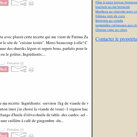
Pâte à pizza longue fermenta
krachels au lait fermenté
Moelleux au chocolat avec con
Gâteau noix de coco
Beignets au nutella
tagliatelles crémeuses aux 
Cheese cake au citron
te avec plaisir cette recette qui me vient de Fatima Za
Contacter le propriéta
ur le site de "cuisine testée". Merci beaucoup à elle! C
onne des shneiks légers et supers bons, parfaits pour le
ou le goûter...Ingrédients:...
[
…
]
- Permalien [
#
]
 ma recette: Ingrédients: -environ 1kg de viande de v
ton (moi j'ai choisi la viande de veau) -1 oignon hac
élange d'huile d'olive+huile de table -des cardes -sel -
-une cuillère à café de gingembre -du...
[
…
]
- Permalien [
#
]